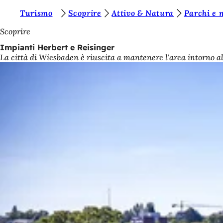
S
Turismo
Scoprire
Attivo & Natura
Parchi e 
Vai al contenuto
i
Scoprire
e
Impianti Herbert e Reisinger
La città di Wiesbaden è riuscita a mantenere l'area intorno all
t
e
q
u
i
: