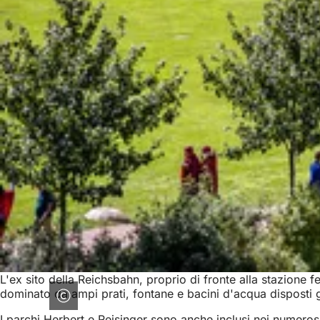
L'ex sito della Reichsbahn, proprio di fronte alla stazione 
dominato da ampi prati, fontane e bacini d'acqua disposti g
I parchi Herbert e Reisinger sono anche inclusi nei numeros