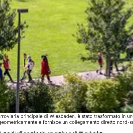
ferroviaria principale di Wiesbaden, è stato trasformato in u
eometricamente e fornisce un collegamento diretto nord-sud d
i eventi all'aperto del calendario di Wiesbaden.