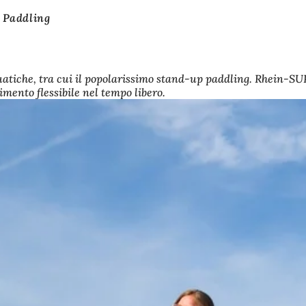
 Paddling
uatiche, tra cui il popolarissimo stand-up paddling. Rhein-SUP
mento flessibile nel tempo libero.