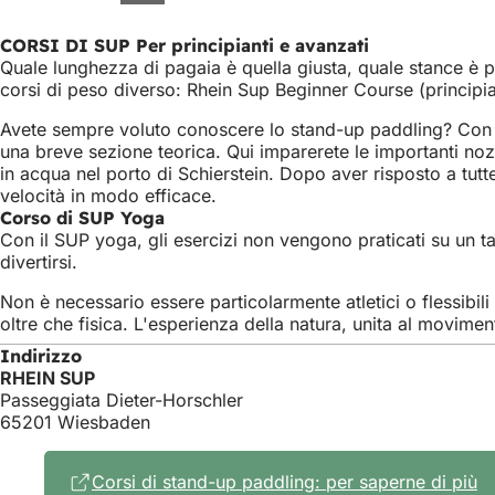
CORSI DI SUP Per principianti e avanzati
Quale lunghezza di pagaia è quella giusta, quale stance è pi
corsi di peso diverso: Rhein Sup Beginner Course (principia
Avete sempre voluto conoscere lo stand-up paddling? Con il 
una breve sezione teorica. Qui imparerete le importanti nozi
in acqua nel porto di Schierstein. Dopo aver risposto a tut
velocità in modo efficace.
Corso di SUP Yoga
Con il SUP yoga, gli esercizi non vengono praticati su un 
divertirsi.
Non è necessario essere particolarmente atletici o flessibi
oltre che fisica. L'esperienza della natura, unita al moviment
Indirizzo
RHEIN SUP
Passeggiata Dieter-Horschler
65201 Wiesbaden
Corsi di stand-up paddling: per saperne di più
(S