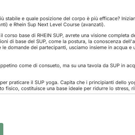
ù stabile e quale posizione del corpo è più efficace? Iniziar
nti) e Rhein Sup Next Level Course (avanzati).
corso base di RHEIN SUP, avrete una visione completa del mo
oni di base del SUP, come la postura, la conoscenza dell'att
te le domande dei partecipanti, usciamo insieme in acqua e 
tappetino come di consueto, ma su una tavola da SUP in acqu
li per praticare il SUP yoga. Capita che i principianti dell
o fisico, costituisce una base ideale per ridurre lo stress, ri
i