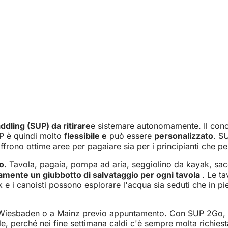
ddling (SUP) da ritirare
e sistemare autonomamente. Il concet
SUP è quindi molto
flessibile e
può essere
personalizzato
. S
rono ottime aree per pagaiare sia per i principianti che per 
no
. Tavola, pagaia, pompa ad aria, seggiolino da kayak, sacc
amente un giubbotto di salvataggio per ogni tavola
. Le t
 e i canoisti possono esplorare l'acqua sia seduti che in p
a Wiesbaden o a Mainz previo appuntamento. Con SUP 2Go, n
e, perché nei fine settimana caldi c'è sempre molta richiest