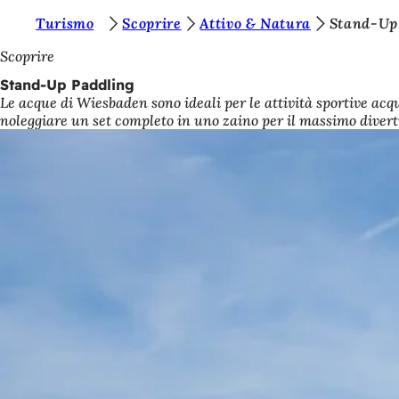
S
Turismo
Scoprire
Attivo & Natura
Stand-Up
Vai al contenuto
i
Scoprire
e
Stand-Up Paddling
Le acque di Wiesbaden sono ideali per le attività sportive acq
t
noleggiare un set completo in uno zaino per il massimo diverti
e
q
u
i
: