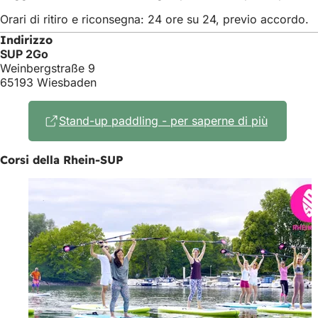
Orari di ritiro e riconsegna: 24 ore su 24, previo accordo.
Indirizzo
SUP 2Go
Weinbergstraße 9
65193 Wiesbaden
Stand-up paddling - per saperne di più
(Si
apre
in
Corsi della Rhein-SUP
una
nuova
scheda)