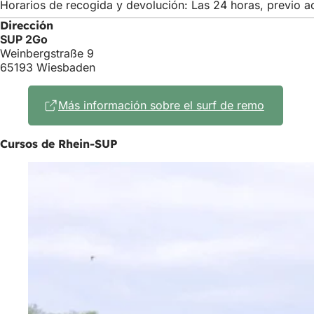
Horarios de recogida y devolución: Las 24 horas, previo a
Dirección
SUP 2Go
Weinbergstraße 9
65193 Wiesbaden
Más información sobre el surf de remo
(Se
abre
en
Cursos de Rhein-SUP
una
nueva
pestaña)