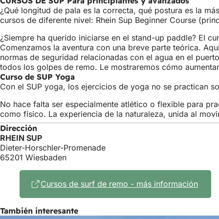
CURSOS DE SUP Para principiantes y avanzados
¿Qué longitud de pala es la correcta, qué postura es la má
cursos de diferente nivel: Rhein Sup Beginner Course (prin
¿Siempre ha querido iniciarse en el stand-up paddle? El c
Comenzamos la aventura con una breve parte teórica. Aquí 
normas de seguridad relacionadas con el agua en el puerto
todos los golpes de remo. Le mostraremos cómo aumentar 
Curso de SUP Yoga
Con el SUP yoga, los ejercicios de yoga no se practican sob
No hace falta ser especialmente atlético o flexible para 
como físico. La experiencia de la naturaleza, unida al movim
Dirección
RHEIN SUP
Dieter-Horschler-Promenade
65201 Wiesbaden
Cursos de surf de remo - más información
(Se
abre
en
También interesante
una