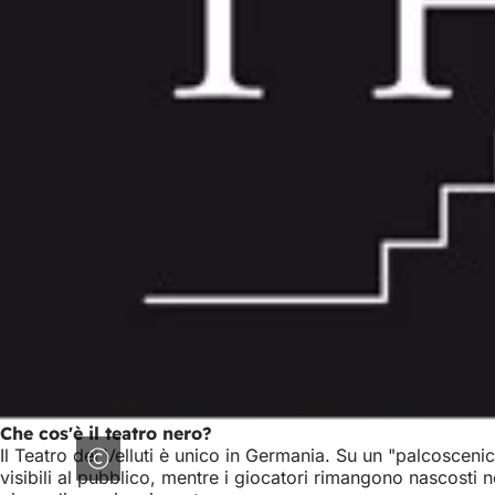
Che cos'è il teatro nero?
Il Teatro dei Velluti è unico in Germania. Su un "palcoscenico
visibili al pubblico, mentre i giocatori rimangono nascosti 