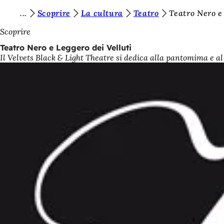
S
Scoprire
La cultura
Teatro
Teatro Nero e
Vai al contenuto
i
Scoprire
e
Teatro Nero e Leggero dei Velluti
Il Velvets Black & Light Theatre si dedica alla pantomima e al
t
e
q
u
i
: