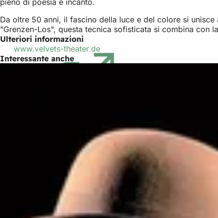
pieno di poesia e incanto.
Da oltre 50 anni, il fascino della luce e del colore si unisce
"Grenzen-Los", questa tecnica sofisticata si combina con la r
Ulteriori informazioni
www.velvets-theater.de
(Si
Interessante anche
apre
in
una
nuova
scheda)