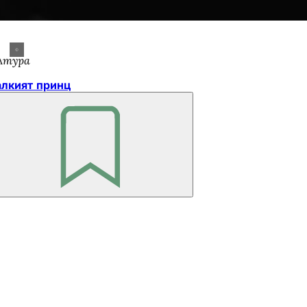
лтура
лкият принц
Не
забравяйте