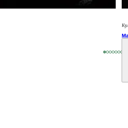
Ку
Ма