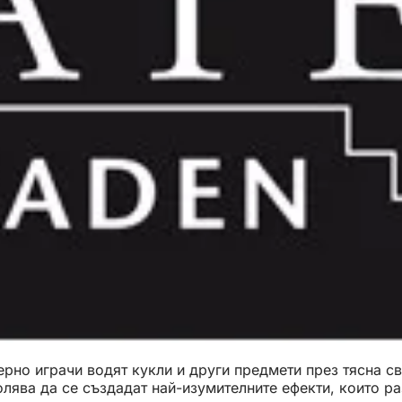
ерно играчи водят кукли и други предмети през тясна с
олява да се създадат най-изумителните ефекти, които р