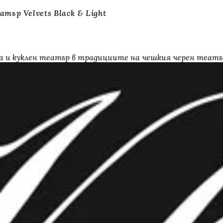
атър Velvets Black & Light
има и куклен театър в традициите на чешкия черен театъ