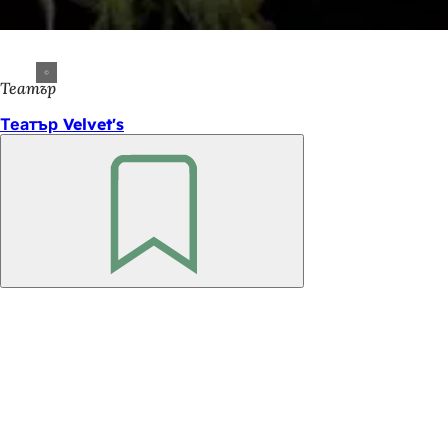
Театър
Театър Velvet's
Не
забравяйте
Област
на
стъпалата