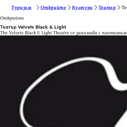
В
Туризъм
Открийте
Култура
Театър
Те
Преминаване към съдържанието
и
Открийте
е
Театър Velvets Black & Light
The Velvets Black & Light Theatre се занимава с пантом
с
т
е
т
у
к
: