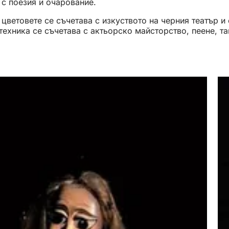
 с поезия и очарование.
 цветовете се съчетава с изкуството на черния театър и
 техника се съчетава с актьорско майсторство, пеене, т