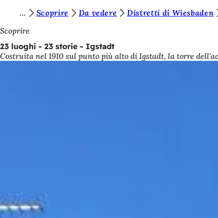
S
Scoprire
Da vedere
Distretti di Wiesbaden
Vai al contenuto
i
Scoprire
e
23 luoghi - 23 storie - Igstadt
Costruita nel 1910 sul punto più alto di Igstadt, la torre dell'
t
e
q
u
i
: