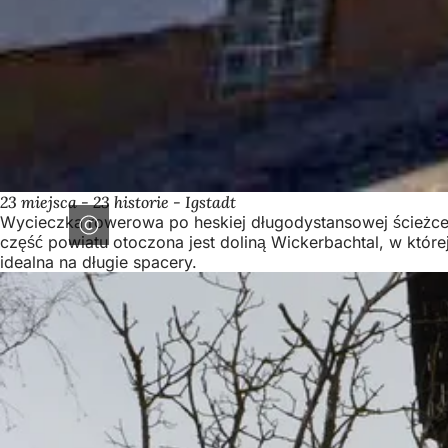
23 miejsca - 23 historie - Igstadt
Wycieczka rowerowa po heskiej długodystansowej ścieżce
część powiatu otoczona jest doliną Wickerbachtal, w które
idealna na długie spacery.