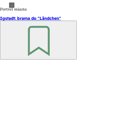
Portret miasta
Igstadt: brama do "Ländchen"
Pamiętaj
Obszar
stóp