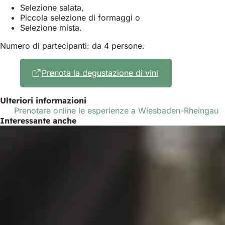
Selezione salata,
Piccola selezione di formaggi o
Selezione mista.
Numero di partecipanti: da 4 persone.
Prenota la degustazione di vini
(Si
apre
in
Ulteriori informazioni
una
Prenotare online le esperienze a Wiesbaden-Rheingau
nuova
Interessante anche
scheda)