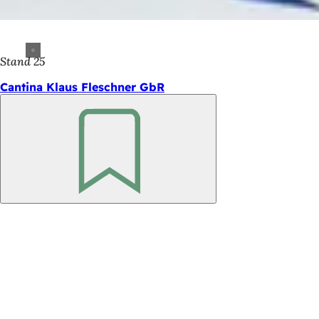
Stand 25
Cantina Klaus Fleschner GbR
Ricorda
Area
dei
piedi