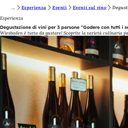
S
Esperienza
Eventi
Eventi sul vino
Degust
Vai al contenuto
i
Esperienza
e
Degustazione di vini per 3 persone "Godere con tutti i s
Wiesbaden è tutta da gustare! Scoprite la varietà culinaria 
t
e
q
u
i
: