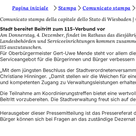
S
Pagina iniziale
Stampa
Comunicato stampa
Inhalt anspringen
i
Comunicato stampa della capitale dello Stato di Wiesbaden
e
Stadt bereitet Beitritt zum 115-Verbund vor
Am Donnerstag, 4. Dezember, findet im Rathaus das diesjähri
b
Landesbehörden und Serviceeinrichtungen kommen zusammen,
e
115 auszutauschen.
Für Oberbürgermeister Gert-Uwe Mende steht vor allem di
f
Serviceangebot für die Bürgerinnen und Bürger verbessern
i
„Mit dem jüngsten Beschluss der Stadtverordnetenversamm
n
Christiane Hinninger. „Damit stellen wir die Weichen für ei
und kompetenten Zugang zu Verwaltungsleistungen erhalten
d
e
Die Teilnahme am Koordinierungstreffen bietet eine wertvo
Beitritt vorzubereiten. Die Stadtverwaltung freut sich auf
n
s
Herausgeber dieser Pressemitteilung ist das Presserefera
Bürger können sich bei Fragen an das zuständige Dezerna
i
c