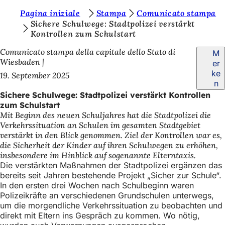
S
Pagina iniziale
Stampa
Comunicato stampa
Inhalt anspringen
Sichere Schulwege: Stadtpolizei verstärkt
i
Kontrollen zum Schulstart
e
Comunicato stampa della capitale dello Stato di
M
b
Wiesbaden
er
ke
19. September 2025
e
n
f
Sichere Schulwege: Stadtpolizei verstärkt Kontrollen
zum Schulstart
i
Mit Beginn des neuen Schuljahres hat die Stadtpolizei die
n
Verkehrssituation an Schulen im gesamten Stadtgebiet
verstärkt in den Blick genommen. Ziel der Kontrollen war es,
d
die Sicherheit der Kinder auf ihren Schulwegen zu erhöhen,
e
insbesondere im Hinblick auf sogenannte Elterntaxis.
Die verstärkten Maßnahmen der Stadtpolizei ergänzen das
n
bereits seit Jahren bestehende Projekt „Sicher zur Schule“.
s
In den ersten drei Wochen nach Schulbeginn waren
Polizeikräfte an verschiedenen Grundschulen unterwegs,
i
um die morgendliche Verkehrssituation zu beobachten und
direkt mit Eltern ins Gespräch zu kommen. Wo nötig,
c