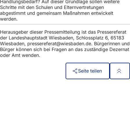
Handlungsbedarf? Auf dieser Grundlage sollen weitere
Schritte mit den Schulen und Elternvertretungen
abgestimmt und gemeinsam Maßnahmen entwickelt
werden.
Herausgeber dieser Pressemitteilung ist das Pressereferat
der Landeshauptstadt Wiesbaden, Schlossplatz 6, 65183
Wiesbaden,
pressereferat
wiesbaden
de
. Bürgerinnen und
Bürger können sich bei Fragen an das zuständige Dezernat
oder Amt wenden.
Seite teilen
Fußbereich
Accesso rapido
Tutti i servizi
Calendario degli eventi
Ufficio del cittadino
Feedback sul sito web