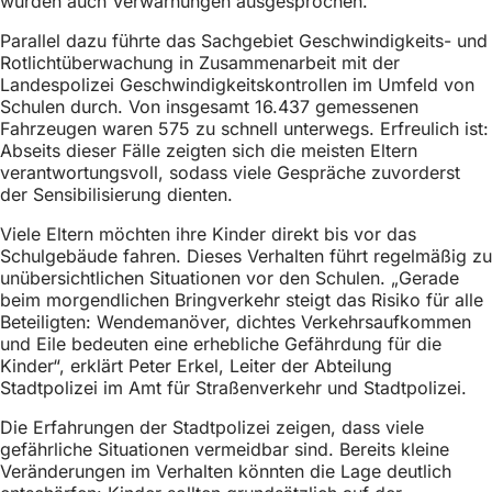
wurden auch Verwarnungen ausgesprochen.
h
Parallel dazu führte das Sachgebiet Geschwindigkeits- und
h
Rotlichtüberwachung in Zusammenarbeit mit der
i
Landespolizei Geschwindigkeitskontrollen im Umfeld von
Schulen durch. Von insgesamt 16.437 gemessenen
e
Fahrzeugen waren 575 zu schnell unterwegs. Erfreulich ist:
r
Abseits dieser Fälle zeigten sich die meisten Eltern
verantwortungsvoll, sodass viele Gespräche zuvorderst
:
der Sensibilisierung dienten.
Viele Eltern möchten ihre Kinder direkt bis vor das
Schulgebäude fahren. Dieses Verhalten führt regelmäßig zu
unübersichtlichen Situationen vor den Schulen. „Gerade
beim morgendlichen Bringverkehr steigt das Risiko für alle
Beteiligten: Wendemanöver, dichtes Verkehrsaufkommen
und Eile bedeuten eine erhebliche Gefährdung für die
Kinder“, erklärt Peter Erkel, Leiter der Abteilung
Stadtpolizei im Amt für Straßenverkehr und Stadtpolizei.
Die Erfahrungen der Stadtpolizei zeigen, dass viele
gefährliche Situationen vermeidbar sind. Bereits kleine
Veränderungen im Verhalten könnten die Lage deutlich