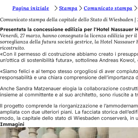
S
Pagina iniziale
Stampa
Comunicato stampa
Vai al contenuto
i
Comunicato stampa della capitale dello Stato di Wiesbaden
e
Presentata la concessione edilizia per l'Hotel Nassauer 
Venerdì, 27 marzo, hanno consegnato la licenza edilizia per il
t
sorveglianza della futura società gestrice, la Hotel Nassauer
e
ricostruito.
«Con il permesso di costruzione abbiamo creato i presuppost
q
un’ottica di sostenibilità futura», sottolinea Andreas Kowol
u
«Siamo felici e al tempo stesso orgogliosi di aver compiut
i
responsabilità e una chiara comprensione dell’importanza d
:
Anche Sandra Matzenauer elogia la collaborazione costruttiva 
insieme al committente e al suo architetto, sono riuscite a
Il progetto comprende la riorganizzazione e l’ammodernamento
ampliata con due ulteriori piani. La facciata storica dell’ed
modo, la capitale dello stato di Wiesbaden conserverà, in una
Immagini