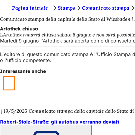
S
Pagina iniziale
Stampa
Comunicato stampa
Vai al contenuto
i
Comunicato stampa della capitale dello Stato di Wiesbaden
e
Artothek chiuso
L'Artothek rimarrà chiusa sabato 6 giugno e non sarà possibile 
t
Martedì 9 giugno l'Artothek sarà aperta come di consueto dal
e
L'editore di questo comunicato stampa è l'Ufficio Stampa 
q
o l'ufficio competente.
u
Interessante anche
i
:
19/5/2026
Comunicato stampa della capitale dello Stato d
Robert-Stolz-Straße: gli autobus verranno deviati