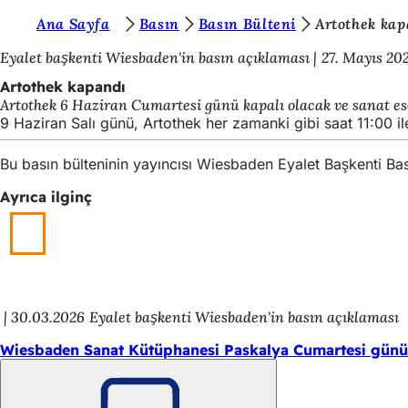
B
Ana Sayfa
Basın
Basın Bülteni
Artothek kap
İçeriğe atla
u
Eyalet başkenti Wiesbaden'in basın açıklaması
27. Mayıs 20
r
Artothek kapandı
Artothek 6 Haziran Cumartesi günü kapalı olacak ve sanat e
a
9 Haziran Salı günü, Artothek her zamanki gibi saat 11:00 il
d
Bu basın bülteninin yayıncısı Wiesbaden Eyalet Başkenti B
a
s
Ayrıca ilginç
ı
n
ı
z
30.03.2026
Eyalet başkenti Wiesbaden'in basın açıklaması
:
Wiesbaden Sanat Kütüphanesi Paskalya Cumartesi günü 