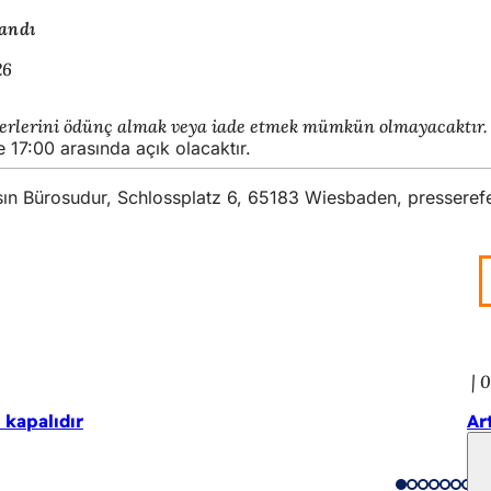
andı
26
serlerini ödünç almak veya iade etmek mümkün olmayacaktır.
e 17:00 arasında açık olacaktır.
asın Bürosudur, Schlossplatz 6, 65183 Wiesbaden,
presseref
0
kapalıdır
Ar