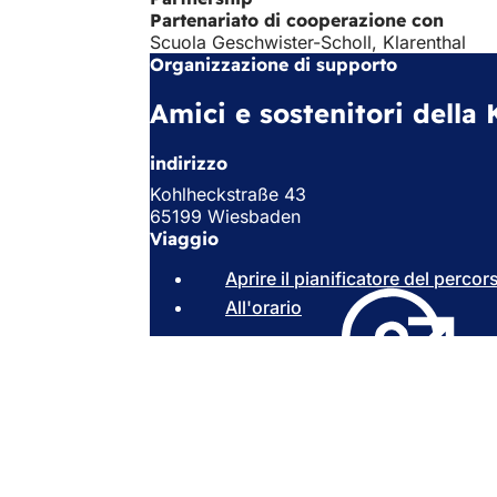
Partenariato di cooperazione con
Scuola Geschwister-Scholl, Klarenthal
Organizzazione di supporto
Amici e sostenitori della 
indirizzo
Kohlheckstraße 43
65199 Wiesbaden
Viaggio
Aprire il pianificatore del percor
All'orario
(
S
i
a
p
Area
Accesso rapido
r
e
dei
Tutti i servizi
i
Calendario de
piedi
n
Ufficio del ci