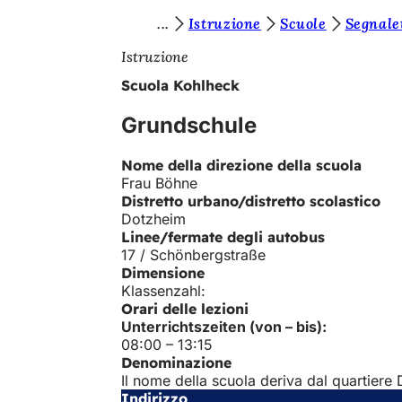
S
Istruzione
Scuole
Segnale
Vai al contenuto
i
Istruzione
e
Scuola Kohlheck
t
Grundschule
e
q
Nome della direzione della scuola
Frau Böhne
u
Distretto urbano/distretto scolastico
i
Dotzheim
Linee/fermate degli autobus
:
17 / Schönbergstraße
Dimensione
Klassenzahl:
Orari delle lezioni
Unterrichtszeiten (von – bis):
08:00 – 13:15
Denominazione
Il nome della scuola deriva dal quartier
Indirizzo