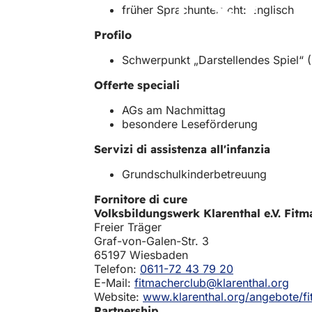
früher Sprachunterricht: Englisch
a
a
n
p
Profilo
u
r
o
e
Schwerpunkt „Darstellendes Spiel“ 
v
i
a
n
Offerte speciali
s
u
AGs am Nachmittag
c
n
besondere Leseförderung
h
a
e
n
Servizi di assistenza all'infanzia
d
u
a
o
Grundschulkinderbetreuung
)
v
a
Fornitore di cure
s
Volksbildungswerk Klarenthal e.V. Fit
c
Freier Träger
h
Graf-von-Galen-Str. 3
e
65197 Wiesbaden
d
Telefon:
0611-72 43 79 20
a
E-Mail:
fitmacherclub@klarenthal.org
)
Website:
www.klarenthal.org/angebote/fi
Partnership