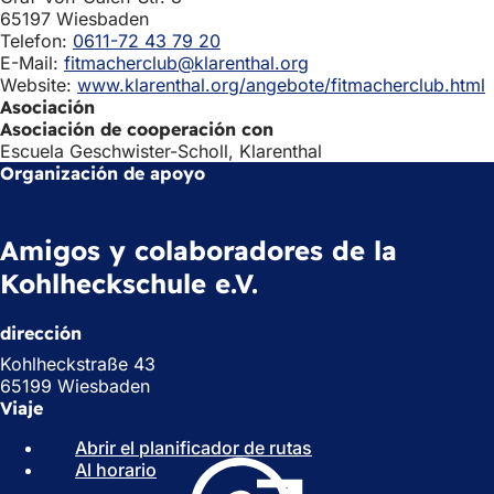
ñ
65197 Wiesbaden
a
Telefon:
0611-72 43 79 20
)
E-Mail:
fitmacherclub@klarenthal.org
Website:
www.klarenthal.org/angebote/fitmacherclub.html
Asociación
Asociación de cooperación con
Escuela Geschwister-Scholl, Klarenthal
Organización de apoyo
Amigos y colaboradores de la
Kohlheckschule e.V.
dirección
Kohlheckstraße 43
65199 Wiesbaden
Viaje
Abrir el planificador de rutas
(
Al horario
(
S
S
e