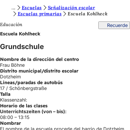
E
Escuelas
Señalización escolar
Saltar al contenido
Escuelas primarias
Escuela Kohlheck
s
Educación
Recuerde
t
Escuela Kohlheck
á
s
Grundschule
a
Nombre de la dirección del centro
q
Frau Böhne
u
Distrito municipal/distrito escolar
Dotzheim
í
Líneas/paradas de autobús
17 / Schönbergstraße
:
Talla
Klassenzahl:
Horario de las clases
Unterrichtszeiten (von – bis):
08:00 – 13:15
Nombrar
El nombre de la escuela procede del barrio de Dotzheim,