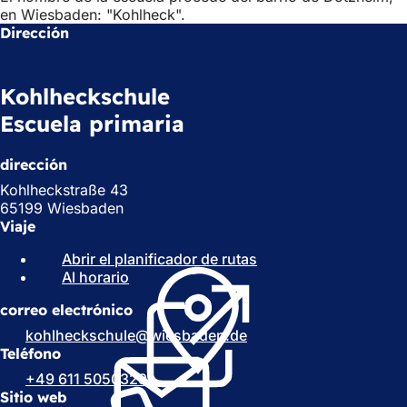
en Wiesbaden: "Kohlheck".
Dirección
Kohlheckschule
Escuela primaria
dirección
Kohlheckstraße 43
65199 Wiesbaden
Viaje
Abrir el planificador de rutas
(
Al horario
(
S
S
e
correo electrónico
e
a
a
b
kohlheckschule
wiesbaden
de
b
r
Teléfono
r
e
+49 611 5050329
e
e
Sitio web
e
n