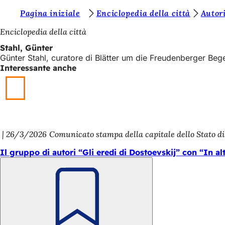
S
Pagina iniziale
Enciclopedia della città
Autor
Vai al contenuto
i
Enciclopedia della città
e
Stahl, Günter
Günter Stahl, curatore di Blätter um die Freudenberger Beg
t
Interessante anche
e
q
u
i
26/3/2026
Comunicato stampa della capitale dello Stato d
:
Il gruppo di autori “Gli eredi di Dostoevskij” con “In al
Ricorda