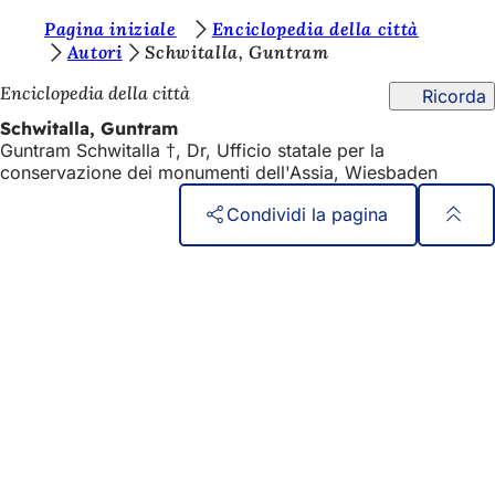
S
Pagina iniziale
Enciclopedia della città
Vai al contenuto
Autori
Schwitalla, Guntram
i
Enciclopedia della città
Ricorda
e
Schwitalla, Guntram
t
Guntram Schwitalla †, Dr, Ufficio statale per la
e
conservazione dei monumenti dell'Assia, Wiesbaden
q
Condividi la pagina
u
Area
Accesso rapido
i
dei
Tutti i servizi
:
Calendario degli eventi
piedi
Ufficio del cittadino
Feedback sul sito web
Questioni legali
Impostazioni di protezione dei dati