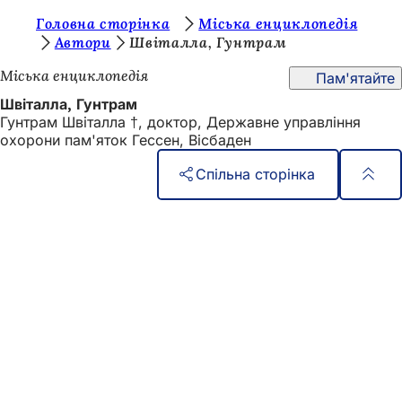
Т
Головна сторінка
Міська енциклопедія
Перейти до змісту
Автори
Швіталла, Гунтрам
и
Міська енциклопедія
Пам'ятайте
т
Швіталла, Гунтрам
у
Гунтрам Швіталла †, доктор, Державне управління
т
охорони пам'яток Гессен, Вісбаден
:
Спільна сторінка
Зона
Швидкий доступ
для
Всі послуги
Календар подій
ніг
Офіс для громадян
Зворотній зв'язок на сайті
Юридичні питання
Налаштування захисту даних