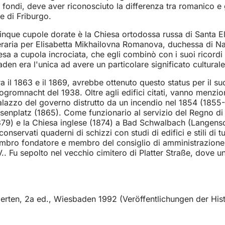
fondi, deve aver riconosciuto la differenza tra romanico e 
e di Friburgo.
inque cupole dorate è la Chiesa ortodossa russa di Santa E
neraria per Elisabetta Mikhailovna Romanova, duchessa di Na
a a cupola incrociata, che egli combinò con i suoi ricordi deg
den era l'unica ad avere un particolare significato cultural
 il 1863 e il 1869, avrebbe ottenuto questo status per il su
pogromnacht del 1938. Oltre agli edifici citati, vanno menz
l palazzo del governo distrutto da un incendio nel 1854 (185
senplatz (1865). Come funzionario al servizio del Regno di P
879) e la Chiesa inglese (1874) a Bad Schwalbach (Langensc
onservati quaderni di schizzi con studi di edifici e stili di 
embro fondatore e membro del consiglio di amministrazione 
.. Fu sepolto nel vecchio cimitero di Platter Straße, dove u
erten, 2a ed., Wiesbaden 1992 (Veröffentlichungen der His