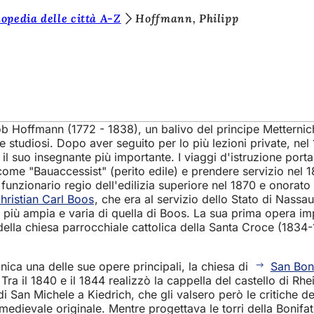
opedia delle città A-Z
Hoffmann, Philipp
Hoffmann (1772 - 1838), un balivo del principe Metternich,
i e studiosi. Dopo aver seguito per lo più lezioni private, nel
il suo insegnante più importante. I viaggi d'istruzione porta
ome "Bauaccessist" (perito edile) e prendere servizio nel 18
 funzionario regio dell'edilizia superiore nel 1870 e onorato
ristian Carl Boos
, che era al servizio dello Stato di Nassa
più ampia e varia di quella di Boos. La sua prima opera imp
ella chiesa parrocchiale cattolica della Santa Croce (1834-18
ica una delle sue opere principali, la chiesa di
San Bon
Tra il 1840 e il 1844 realizzò la cappella del castello di Rhe
i San Michele a Kiedrich, che gli valsero però le critiche del
 medievale originale. Mentre progettava le torri della Bonif