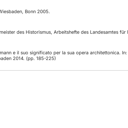
a Wiesbaden, Bonn 2005.
meister des Historismus, Arbeitshefte des Landesamtes für
offmann e il suo significato per la sua opera architettonica.
baden 2014. (pp. 185-225)
gli eventi
ttadino
 sito web