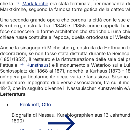
che la
Marktkirche
era stata terminata, per mancanza di 
Marktkirche, seguono la famosa torre gotica della cattedral
Una seconda grande opera che corona la città con le sue c
Neroberg, costruita tra il 1846 e il 1855 come cappella fu
fece conoscere le forme architettoniche storiche di una chies
chiese russe costruite all'epoca, quella ortodossa di Wiesba
Anche la sinagoga di Michelsberg, costruita da Hoffmann tra
decorazioni, se non fosse stata distrutta durante la Reichs
(1851/1852), il restauro e la ristrutturazione delle sale de
l'attuale
Kunsthaus
) e il monumento a Waterloo sulla Lui
Schlossplatz dal 1868 al 1871, nonché la Kurhaus (1873 - 1
un'opera particolarmente ricca, varia e fantasiosa. Si sono c
un membro impegnato di diverse associazioni, tra cui il m
1847, che in seguito divenne il Nassauischer Kunstverein e.V
Letteratura
Renkhoff, Otto
Biografia di Nassau. Kurzbiographien aus 13 Jahrhund
1890)