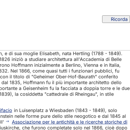
Ricorda
 e di sua moglie Elisabeth, nata Hertling (1788 - 1849).
 1826 iniziò a studiare architettura all'Accademia di Belle
rono Hoffmann inizialmente a Berlino, Vienna e in Italia,
32. Nel 1866, come quasi tutti i funzionari pubblici, fu
 con il titolo di "Geheimer Ober-Hof-Baurath" conferito
u dal 1835, Hoffmann fu il più importante architetto dello
ortante a Geisenheim fu la facciata a doppia torre e le due
39), la cosiddetta "cattedrale di Rheingau", in stile
ifacio
in Luisenplatz a Wiesbaden (1843 - 1849), solo
instein nelle forme pure dello stile neogotico e dal 1845 al
l'
Associazione per le antichità e le ricerche storiche di
atiuskirche, che furono completate solo nel 1866, cioè dopo