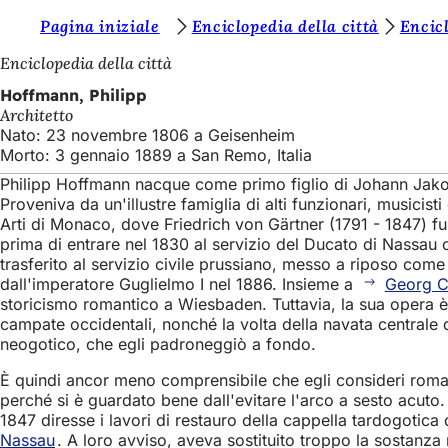
S
Pagina iniziale
Enciclopedia della città
Encicl
Vai al contenuto
i
Enciclopedia della città
e
Hoffmann, Philipp
Architetto
t
Nato: 23 novembre 1806 a Geisenheim
e
Morto: 3 gennaio 1889 a San Remo, Italia
q
Philipp Hoffmann nacque come primo figlio di Johann Jakob 
Proveniva da un'illustre famiglia di alti funzionari, musicist
u
Arti di Monaco, dove Friedrich von Gärtner (1791 - 1847) fu 
i
prima di entrare nel 1830 al servizio del Ducato di Nassau c
trasferito al servizio civile prussiano, messo a riposo come
:
dall'imperatore Guglielmo I nel 1886. Insieme a
Georg Ch
storicismo romantico a Wiesbaden. Tuttavia, la sua opera è 
campate occidentali, nonché la volta della navata centrale d
neogotico, che egli padroneggiò a fondo.
È quindi ancor meno comprensibile che egli consideri roman
perché si è guardato bene dall'evitare l'arco a sesto acuto. 
1847 diresse i lavori di restauro della cappella tardogotica d
Nassau
. A loro avviso, aveva sostituito troppo la sostanza