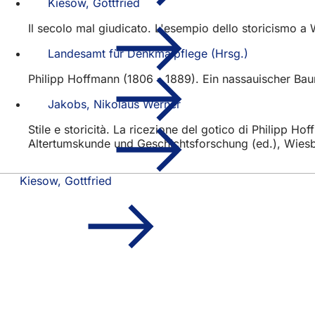
Kiesow, Gottfried
Il secolo mal giudicato. L'esempio dello storicismo 
Landesamt für Denkmalpflege (Hrsg.)
Philipp Hoffmann (1806 - 1889). Ein nassauischer Bau
Jakobs, Nikolaus Werner
Stile e storicità. La ricezione del gotico di Philipp H
Altertumskunde und Geschichtsforschung (ed.), Wies
Kiesow, Gottfried
Area
Accesso rapido
dei
Tutti i servizi
Calendario de
piedi
Ufficio del ci
Feedback sul