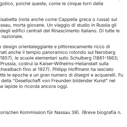
gotico, poiché queste, come le cinque torri della
lisabetta (nota anche come Cappella greca o russa) sul
ssau, morta giovane. Un viaggio di studio in Russia gli
li edifici centrali del Rinascimento italiano. Di tutte le
e nazionale.
o design orientaleggiante e pittorescamente ricco di
ionati anche il tempio panoramico rotondo sul Neroberg
5-1857), le scuole elementari sullo Schulberg (1861-1863;
russia, costruì la Kaiser-Wilhelms-Heilanstalt sulla
hwalbach fino al 1927). Philipp Hoffmann ha lasciato
tutte le epoche e un gran numero di disegni e acquerelli. Fu
della "Gesellschaft von Freunden bildender Kunst" nel
na lapide lo ricorda ancora oggi.
torischen Kommission für Nassau 39). (Breve biografia n.