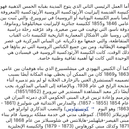
أما العمل الرئيسي الثاني الذي يتوج المدينة بقبابه الخمس الذهبية فهو
كنيسة القديسة إليزابيث الأرثوذكسية الروسية الأرثوذكسية (المعروفة
أيضاً باسم الكنيسة اليونانية أو الروسية) في نيروبيرغ، والتي بُنيت بين
عامي 1846 و1855 ككنيسة جنائزية لإليزابيث ميخائيلوفنا رومانوفا،
دوقة ناسو، التي توفيت في سن صغيرة. وقد عرّفته رحلة دراسية
إلى روسيا على الأشكال المعمارية التاريخية للكنيسة ذات القباب
المتقاطعة، والتي جمعها مع ذكرياته عن المباني المركزية في عصر
النهضة الإيطالية. ومن بين جميع الكنائس الروسية التي تم بناؤها في
ذلك الوقت، كانت الكنيسة الأرثوذكسية الروسية في فيسبادن هي
الوحيدة التي كانت لها أهمية ثقافية وطنية خاصة.
كما أن الكنيس اليهودي في ميشلسبيرغ الذي بناه هوفمان بين عامي
1863 و1869 كان من الممكن أن يحظى بهذه المكانة أيضًا بسبب
تصميمه المستشرق الغني بالزخارف الخلابة لو لم يتم تدميره أثناء
مذبحة الرايخ في عام 1938. وبالإضافة إلى المباني المذكورة، يجب
أيضًا ذكر معبد المشاهدة المستدير في نيروبرغ (1851/1852)،
وترميم وإعادة تزيين غرف المبنى الحكومي الذي دمرته النيران في
عام 1854 (1855 - 1857)، والمدارس الابتدائية في شولبرغ (1861 -
1863؛ وهو اليوم
كونستهاوس
) والنصب التذكاري لواترلو في
لويزنبلاتز (1865). كموظف مدني في خدمة مملكة بروسيا، قام ببناء
مبنى القيصر-فيلهيلمز-هايلانتس في شلوسبلاتز من عام 1868 إلى
1871 وكذلك مبنى كورهاوس (1873 - 1879) والكنيسة الإنجليزية