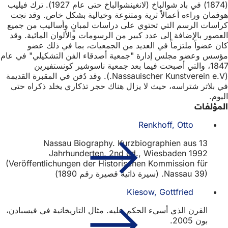
(1874) في باد شوالباخ (لانغينشوالباخ حتى عام 1927). ترك فيليب
هوفمان وراءه أعمالاً ثرية ومتنوعة وخيالية بشكل خاص. وقد نجت
كراسات الرسم التي تحتوي على دراسات لمبانٍ وأساليب من جميع
العصور بالإضافة إلى عدد كبير من الرسومات والألوان المائية. وقد
كان عضواً ملتزماً في العديد من الجمعيات، بما في ذلك عضو
مؤسس وعضو مجلس إدارة "جمعية أصدقاء الفن التشكيلي" في عام
1847، والتي أصبحت فيما بعد جمعية ناسوشير كونستفيرين
(Nassauischer Kunstverein e.V.). وقد دُفن في المقبرة القديمة
في بلاتر شتراسه، حيث لا يزال هناك حجر تذكاري يخلد ذكراه حتى
اليوم.
المؤلفات
Renkhoff, Otto
Nassau Biography. Kurzbiographien aus 13
Jahrhunderten, 2nd ed., Wiesbaden 1992
(Veröffentlichungen der Historischen Kommission für
Nassau 39). (سيرة ذاتية قصيرة رقم 1890)
Kiesow, Gottfried
القرن الذي أسيء الحكم عليه. مثال التاريخانية في فيسبادن،
بون 2005.