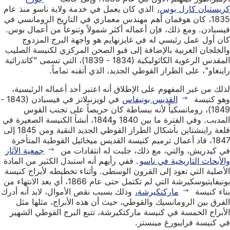
كريستيان كارل بوس،
الذي كان يعمل في خدمة ولاية ناسو منذ عام
1835، كان هوفمان أهم مهندس معماري في التاريخ الرومانسي في
فيسبادن. ومع ذلك، فإن أعماله أكثر شمولاً وتنوعاً من أعمال بوس.
كان أول عمل رئيسي له في غايزنهايم هو واجهة البرج المزدوج
والخلجان الغربية بالإضافة إلى قبو الصحن المركزي لكنيسة الصليب
المقدس الرعوية الكاثوليكية (1834 - 1839)، التي تسمى "كاتدرائية
راينغاو"، على الطراز القوطي الجديد، الذي أتقنه تماماً.
لذلك من غير المفهوم على الإطلاق أنه اعتبر أحد أعماله الرئيسية،
وهو كنيسة
القديس بونيفاس
في لويزنبلاتز في فيسبادن (1843 -
1849)، رومانسكياً لأنه ببساطة كان حريصاً على تجنب القوس
المدبب. وفي الفترة ما بين 1840 و1844، أنشأ الكنيسة الصغيرة في
قلعة راينشتاين بأشكال الطراز القوطي الجديد النقية ومن 1845 إلى
1847، قاد أعمال ترميم كنيسة القديس ميخائيل القوطية المتأخرة
في كيدريش، والتي، مع ذلك، جلبت له انتقادات من
جمعية الآثار
والأبحاث التاريخية في ناسو
. ففي رأيهم أنه استبدل الكثير من المادة
الأصلية التي تعود إلى القرون الوسطى. وأثناء تخطيطه لأبراج كنيسة
بونيفايتيوسكيرشة التي لم تكتمل حتى عام 1866، أي بعد الانتهاء من
بناء كنيسة
ماركتكيرشة،
وذلك بسبب نقص الأموال، لابد أنه أدرك
الفرق بين الرومانسيك والقوطي، حيث أن هذه الأبراج، مثلها مثل
الأبراج الخمسة في كنيسة ماركتكيرشة، تتبع البرج القوطي الشهير
في كنيسة فرايبورغ مينستر.