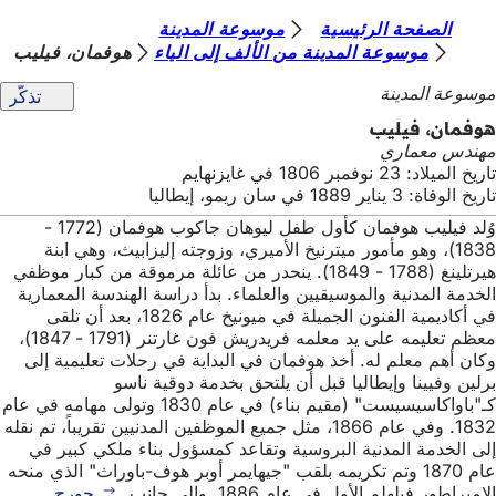
أ
الصفحة الرئيسية
موسوعة المدينة
الانتقال إلى المحتوى
موسوعة المدينة من الألف إلى الياء
هوفمان، فيليب
ن
موسوعة المدينة
تذكّر
ت
هوفمان، فيليب
ه
مهندس معماري
ن
تاريخ الميلاد: 23 نوفمبر 1806 في غايزنهايم
تاريخ الوفاة: 3 يناير 1889 في سان ريمو، إيطاليا
ا
وُلد فيليب هوفمان كأول طفل ليوهان جاكوب هوفمان (1772 -
1838)، وهو مأمور ميترنيخ الأميري، وزوجته إليزابيث، وهي ابنة
هيرتلينغ (1788 - 1849). ينحدر من عائلة مرموقة من كبار موظفي
الخدمة المدنية والموسيقيين والعلماء. بدأ دراسة الهندسة المعمارية
في أكاديمية الفنون الجميلة في ميونيخ عام 1826، بعد أن تلقى
معظم تعليمه على يد معلمه فريدريش فون غارتنر (1791 - 1847)،
وكان أهم معلم له. أخذ هوفمان في البداية في رحلات تعليمية إلى
برلين وفيينا وإيطاليا قبل أن يلتحق بخدمة دوقية ناسو
كـ"باواكاسيسيست" (مقيم بناء) في عام 1830 وتولى مهامه في عام
1832. وفي عام 1866، مثل جميع الموظفين المدنيين تقريباً، تم نقله
إلى الخدمة المدنية البروسية وتقاعد كمسؤول بناء ملكي كبير في
عام 1870 وتم تكريمه بلقب "جيهايمر أوبر هوف-باوراث" الذي منحه
الإمبراطور فيلهلم الأول في عام 1886. وإلى جانب
جورج