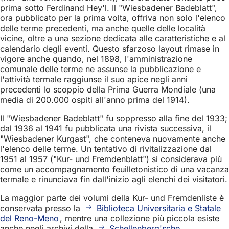
prima sotto Ferdinand Hey'l. Il "Wiesbadener Badeblatt",
ora pubblicato per la prima volta, offriva non solo l'elenco
delle terme precedenti, ma anche quelle delle località
vicine, oltre a una sezione dedicata alle caratteristiche e al
calendario degli eventi. Questo sfarzoso layout rimase in
vigore anche quando, nel 1898, l'amministrazione
comunale delle terme ne assunse la pubblicazione e
l'attività termale raggiunse il suo apice negli anni
precedenti lo scoppio della Prima Guerra Mondiale (una
media di 200.000 ospiti all'anno prima del 1914).
Il "Wiesbadener Badeblatt" fu soppresso alla fine del 1933;
dal 1936 al 1941 fu pubblicata una rivista successiva, il
"Wiesbadener Kurgast", che conteneva nuovamente anche
l'elenco delle terme. Un tentativo di rivitalizzazione dal
1951 al 1957 ("Kur- und Fremdenblatt") si considerava più
come un accompagnamento feuilletonistico di una vacanza
termale e rinunciava fin dall'inizio agli elenchi dei visitatori.
La maggior parte dei volumi della Kur- und Fremdenliste è
conservata presso la
Biblioteca Universitaria e Statale
del Reno-Meno
, mentre una collezione più piccola esiste
anche negli archivi della
Schellenberg'sche