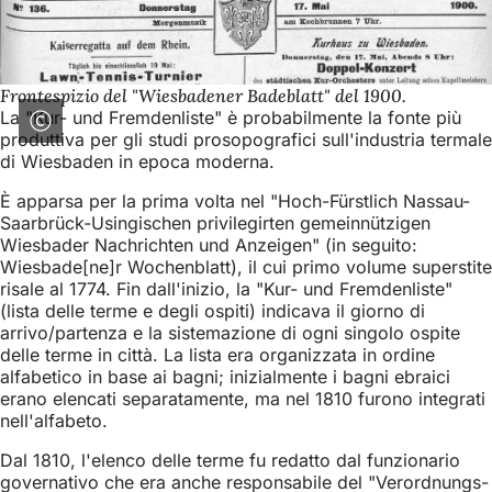
Frontespizio del "Wiesbadener Badeblatt" del 1900.
La "Kur- und Fremdenliste" è probabilmente la fonte più
produttiva per gli studi prosopografici sull'industria termale
di Wiesbaden in epoca moderna.
È apparsa per la prima volta nel "Hoch-Fürstlich Nassau-
Saarbrück-Usingischen privilegirten gemeinnützigen
Wiesbader Nachrichten und Anzeigen" (in seguito:
Wiesbade[ne]r Wochenblatt), il cui primo volume superstite
risale al 1774. Fin dall'inizio, la "Kur- und Fremdenliste"
(lista delle terme e degli ospiti) indicava il giorno di
arrivo/partenza e la sistemazione di ogni singolo ospite
delle terme in città. La lista era organizzata in ordine
alfabetico in base ai bagni; inizialmente i bagni ebraici
erano elencati separatamente, ma nel 1810 furono integrati
nell'alfabeto.
Dal 1810, l'elenco delle terme fu redatto dal funzionario
governativo che era anche responsabile del "Verordnungs-