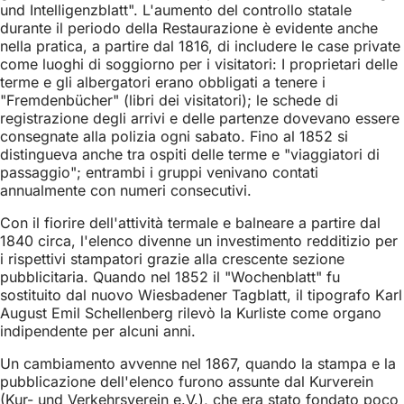
und Intelligenzblatt". L'aumento del controllo statale
durante il periodo della Restaurazione è evidente anche
nella pratica, a partire dal 1816, di includere le case private
come luoghi di soggiorno per i visitatori: I proprietari delle
terme e gli albergatori erano obbligati a tenere i
"Fremdenbücher" (libri dei visitatori); le schede di
registrazione degli arrivi e delle partenze dovevano essere
consegnate alla polizia ogni sabato. Fino al 1852 si
distingueva anche tra ospiti delle terme e "viaggiatori di
passaggio"; entrambi i gruppi venivano contati
annualmente con numeri consecutivi.
Con il fiorire dell'attività termale e balneare a partire dal
1840 circa, l'elenco divenne un investimento redditizio per
i rispettivi stampatori grazie alla crescente sezione
pubblicitaria. Quando nel 1852 il "Wochenblatt" fu
sostituito dal nuovo Wiesbadener Tagblatt, il tipografo Karl
August Emil Schellenberg rilevò la Kurliste come organo
indipendente per alcuni anni.
Un cambiamento avvenne nel 1867, quando la stampa e la
pubblicazione dell'elenco furono assunte dal Kurverein
(Kur- und Verkehrsverein e.V.), che era stato fondato poco