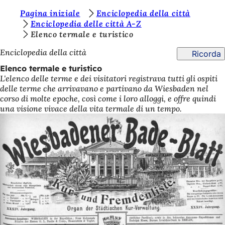
S
Pagina iniziale
Enciclopedia della città
Vai al contenuto
Enciclopedia delle città A-Z
i
Elenco termale e turistico
e
Enciclopedia della città
Ricorda
t
Elenco termale e turistico
e
L'elenco delle terme e dei visitatori registrava tutti gli ospiti
delle terme che arrivavano e partivano da Wiesbaden nel
q
corso di molte epoche, così come i loro alloggi, e offre quindi
u
una visione vivace della vita termale di un tempo.
i
: