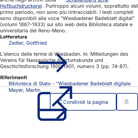
Hofbuchdruckerei
. Purtroppo alcuni volumi, soprattutto del
primo periodo, non sono più rintracciabili. I testi completi
sono disponibili alla voce "Wiesbadener Badeblatt digital"
(volumi 1867-1933) sul sito web della Biblioteca statale e
universitaria del Reno-Meno.
Letteratura
Zedler, Gottfried
L'elenco delle terme di Wiesbaden. In: Mitteilungen des
Vereins für Nassauische Altertumskunde und
Geschichtsforschung 1900/1901, numero 3 (pp. 74-87).
Riferimenti
Biblioteca di Stato - "Wiesbadener Badeblatt digitale
(Si
ap
Mayer, Martin
in
Condividi la pagina
un
nu
Area
Accesso rapido
sc
dei
Tutti i servizi
Calendario degli eventi
piedi
Ufficio del cittadino