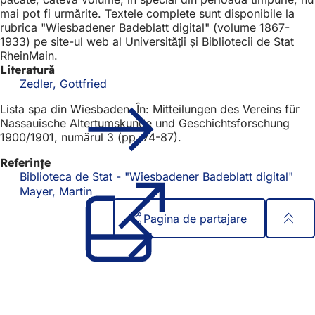
mai pot fi urmărite. Textele complete sunt disponibile la
rubrica "Wiesbadener Badeblatt digital" (volume 1867-
1933) pe site-ul web al Universității și Bibliotecii de Stat
RheinMain.
Literatură
Zedler, Gottfried
Lista spa din Wiesbaden. În: Mitteilungen des Vereins für
Nassauische Altertumskunde und Geschichtsforschung
1900/1901, numărul 3 (pp. 74-87).
Referințe
Biblioteca de Stat - "Wiesbadener Badeblatt digital"
(Se
des
Mayer, Martin
într-
Pagina de partajare
o
filă
Zona
Acces rapid
nou
piciorului
Toate serviciile
Calendar de evenimente
Biroul pentru cetățeni
Feedback privind site-ul web