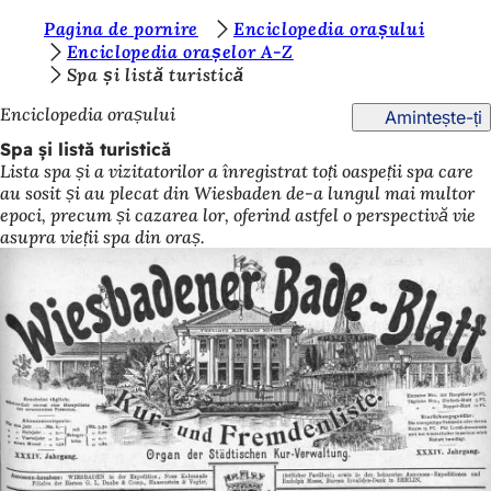
S
Pagina de pornire
Enciclopedia orașului
Salt la conținut
Enciclopedia orașelor A-Z
u
Spa și listă turistică
n
Enciclopedia orașului
Amintește-ți
t
Spa și listă turistică
e
Lista spa și a vizitatorilor a înregistrat toți oaspeții spa care
au sosit și au plecat din Wiesbaden de-a lungul mai multor
ț
epoci, precum și cazarea lor, oferind astfel o perspectivă vie
i
asupra vieții spa din oraș.
a
i
c
i
: