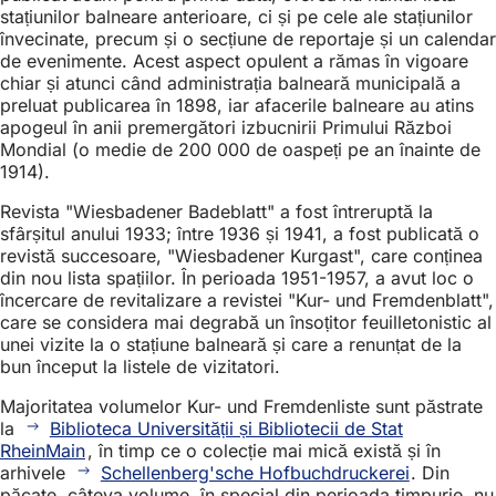
stațiunilor balneare anterioare, ci și pe cele ale stațiunilor
învecinate, precum și o secțiune de reportaje și un calendar
de evenimente. Acest aspect opulent a rămas în vigoare
chiar și atunci când administrația balneară municipală a
preluat publicarea în 1898, iar afacerile balneare au atins
apogeul în anii premergători izbucnirii Primului Război
Mondial (o medie de 200 000 de oaspeți pe an înainte de
1914).
Revista "Wiesbadener Badeblatt" a fost întreruptă la
sfârșitul anului 1933; între 1936 și 1941, a fost publicată o
revistă succesoare, "Wiesbadener Kurgast", care conținea
din nou lista spațiilor. În perioada 1951-1957, a avut loc o
încercare de revitalizare a revistei "Kur- und Fremdenblatt",
care se considera mai degrabă un însoțitor feuilletonistic al
unei vizite la o stațiune balneară și care a renunțat de la
bun început la listele de vizitatori.
Majoritatea volumelor Kur- und Fremdenliste sunt păstrate
la
Biblioteca Universității și Bibliotecii de Stat
RheinMain
, în timp ce o colecție mai mică există și în
arhivele
Schellenberg'sche Hofbuchdruckerei
. Din
păcate, câteva volume, în special din perioada timpurie, nu