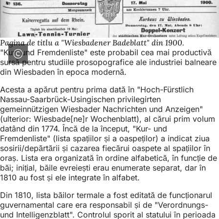
Pagina de titlu a "Wiesbadener Badeblatt" din 1900.
"Kur- und Fremdenliste" este probabil cea mai productivă
sursă pentru studiile prosopografice ale industriei balneare
din Wiesbaden în epoca modernă.
Acesta a apărut pentru prima dată în "Hoch-Fürstlich
Nassau-Saarbrück-Usingischen privilegirten
gemeinnützigen Wiesbader Nachrichten und Anzeigen"
(ulterior: Wiesbade[ne]r Wochenblatt), al cărui prim volum
datând din 1774. Încă de la început, "Kur- und
Fremdenliste" (lista spațiilor și a oaspeților) a indicat ziua
sosirii/depărtării și cazarea fiecărui oaspete al spațiilor în
oraș. Lista era organizată în ordine alfabetică, în funcție de
băi; inițial, băile evreiești erau enumerate separat, dar în
1810 au fost și ele integrate în alfabet.
Din 1810, lista băilor termale a fost editată de funcționarul
guvernamental care era responsabil și de "Verordnungs-
und Intelligenzblatt". Controlul sporit al statului în perioada