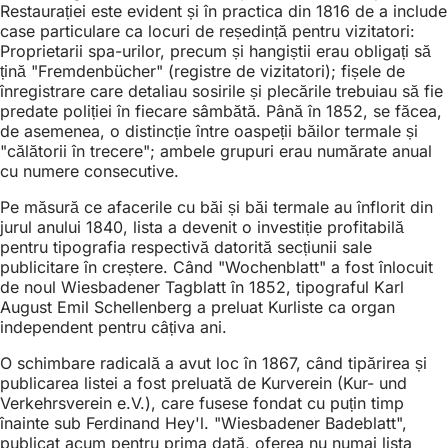
Restaurației este evident și în practica din 1816 de a include
case particulare ca locuri de reședință pentru vizitatori:
Proprietarii spa-urilor, precum și hangiștii erau obligați să
țină "Fremdenbücher" (registre de vizitatori); fișele de
înregistrare care detaliau sosirile și plecările trebuiau să fie
predate poliției în fiecare sâmbătă. Până în 1852, se făcea,
de asemenea, o distincție între oaspeții băilor termale și
"călătorii în trecere"; ambele grupuri erau numărate anual
cu numere consecutive.
Pe măsură ce afacerile cu băi și băi termale au înflorit din
jurul anului 1840, lista a devenit o investiție profitabilă
pentru tipografia respectivă datorită secțiunii sale
publicitare în creștere. Când "Wochenblatt" a fost înlocuit
de noul Wiesbadener Tagblatt în 1852, tipograful Karl
August Emil Schellenberg a preluat Kurliste ca organ
independent pentru câțiva ani.
O schimbare radicală a avut loc în 1867, când tipărirea și
publicarea listei a fost preluată de Kurverein (Kur- und
Verkehrsverein e.V.), care fusese fondat cu puțin timp
înainte sub Ferdinand Hey'l. "Wiesbadener Badeblatt",
publicat acum pentru prima dată, oferea nu numai lista