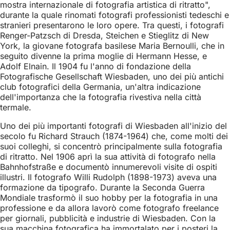
mostra internazionale di fotografia artistica di ritratto",
durante la quale rinomati fotografi professionisti tedeschi e
stranieri presentarono le loro opere. Tra questi, i fotografi
Renger-Patzsch di Dresda, Steichen e Stieglitz di New
York, la giovane fotografa basilese Maria Bernoulli, che in
seguito divenne la prima moglie di Hermann Hesse, e
Adolf Elnain. Il 1904 fu l'anno di fondazione della
Fotografische Gesellschaft Wiesbaden, uno dei più antichi
club fotografici della Germania, un'altra indicazione
dell'importanza che la fotografia rivestiva nella città
termale.
Uno dei più importanti fotografi di Wiesbaden all'inizio del
secolo fu Richard Strauch (1874-1964) che, come molti dei
suoi colleghi, si concentrò principalmente sulla fotografia
di ritratto. Nel 1906 aprì la sua attività di fotografo nella
Bahnhofstraße e documentò innumerevoli visite di ospiti
illustri. Il fotografo Willi Rudolph (1898-1973) aveva una
formazione da tipografo. Durante la Seconda Guerra
Mondiale trasformò il suo hobby per la fotografia in una
professione e da allora lavorò come fotografo freelance
per giornali, pubblicità e industrie di Wiesbaden. Con la
sua macchina fotografica ha immortalato per i posteri la