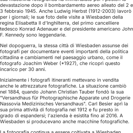
devastazione dopo il bombardamento aereo alleato del 2 e
3 febbraio 1945. Anche Ludwig Herbst (1912-2003) lavorò
per i giornali; le sue foto delle visite a Wiesbaden della
regina Elisabetta II d'Inghilterra, del primo cancelliere
tedesco Konrad Adenauer e del presidente americano John
F. Kennedy sono leggendarie.
Nel dopoguerra, la stessa città di Wiesbaden assunse dei
fotografi per documentare eventi importanti della politica
cittadina e cambiamenti nel paesaggio urbano, come il
fotografo Joachim Weber (*1927), che ricoprì questo
incarico per 30 anni.
Inizialmente i fotografi itineranti mettevano in vendita
anche le attrezzature fotografiche. La situazione cambiò
nel 1884, quando Johann Christian Tauber fondò la sua
"Versandhaus für Photographische Apparate und Drogerie
Nassovia Medizinisches Versandhaus". Carl Besier aprì la
sua prima attività di fotografia nel 1912 e fu presto in
grado di espandersi; l'azienda è esistita fino al 2016. A
Wiesbaden si producevano anche macchine fotografiche.
La fotografia continua a essere coltivata a Wiesbaden,