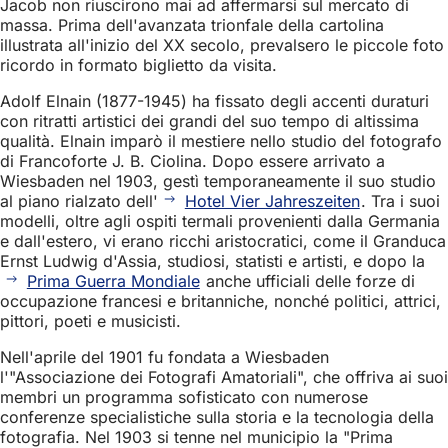
Jacob non riuscirono mai ad affermarsi sul mercato di
massa. Prima dell'avanzata trionfale della cartolina
illustrata all'inizio del XX secolo, prevalsero le piccole foto
ricordo in formato biglietto da visita.
Adolf Elnain (1877-1945) ha fissato degli accenti duraturi
con ritratti artistici dei grandi del suo tempo di altissima
qualità. Elnain imparò il mestiere nello studio del fotografo
di Francoforte J. B. Ciolina. Dopo essere arrivato a
Wiesbaden nel 1903, gestì temporaneamente il suo studio
al piano rialzato dell'
Hotel Vier Jahreszeiten
. Tra i suoi
modelli, oltre agli ospiti termali provenienti dalla Germania
e dall'estero, vi erano ricchi aristocratici, come il Granduca
Ernst Ludwig d'Assia, studiosi, statisti e artisti, e dopo la
Prima Guerra Mondiale
anche ufficiali delle forze di
occupazione francesi e britanniche, nonché politici, attrici,
pittori, poeti e musicisti.
Nell'aprile del 1901 fu fondata a Wiesbaden
l'"Associazione dei Fotografi Amatoriali", che offriva ai suoi
membri un programma sofisticato con numerose
conferenze specialistiche sulla storia e la tecnologia della
fotografia. Nel 1903 si tenne nel municipio la "Prima