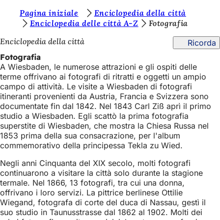
S
Pagina iniziale
Enciclopedia della città
Vai al contenuto
Enciclopedia delle città A-Z
Fotografia
i
Enciclopedia della città
Ricorda
e
Fotografia
t
A Wiesbaden, le numerose attrazioni e gli ospiti delle
e
terme offrivano ai fotografi di ritratti e oggetti un ampio
campo di attività. Le visite a Wiesbaden di fotografi
q
itineranti provenienti da Austria, Francia e Svizzera sono
u
documentate fin dal 1842. Nel 1843 Carl Ziß aprì il primo
studio a Wiesbaden. Egli scattò la prima fotografia
i
superstite di Wiesbaden, che mostra la Chiesa Russa nel
:
1853 prima della sua consacrazione, per l'album
commemorativo della principessa Tekla zu Wied.
Negli anni Cinquanta del XIX secolo, molti fotografi
continuarono a visitare la città solo durante la stagione
termale. Nel 1866, 13 fotografi, tra cui una donna,
offrivano i loro servizi. La pittrice berlinese Ottilie
Wiegand, fotografa di corte del duca di Nassau, gestì il
suo studio in Taunusstrasse dal 1862 al 1902. Molti dei