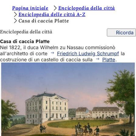
S
Pagina iniziale
Enciclopedia della città
Vai al contenuto
Enciclopedia delle città A-Z
i
Casa di caccia Platte
e
Enciclopedia della città
Ricorda
t
Casa di caccia Platte
e
Nel 1822, il duca Wilhelm zu Nassau commissionò
all'architetto di corte
Friedrich Ludwig Schrumpf
la
q
costruzione di un castello di caccia sulla
Platte
.
u
i
: