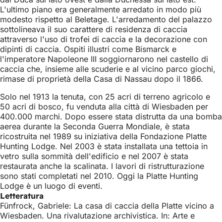
L'ultimo piano era generalmente arredato in modo più
modesto rispetto al Beletage. L'arredamento del palazzo
sottolineava il suo carattere di residenza di caccia
attraverso l'uso di trofei di caccia e la decorazione con
dipinti di caccia. Ospiti illustri come Bismarck e
l'imperatore Napoleone III soggiornarono nel castello di
caccia che, insieme alle scuderie e al vicino parco giochi,
rimase di proprietà della Casa di Nassau dopo il 1866.
Solo nel 1913 la tenuta, con 25 acri di terreno agricolo e
50 acri di bosco, fu venduta alla città di Wiesbaden per
400.000 marchi. Dopo essere stata distrutta da una bomba
aerea durante la Seconda Guerra Mondiale, è stata
ricostruita nel 1989 su iniziativa della Fondazione Platte
Hunting Lodge. Nel 2003 è stata installata una tettoia in
vetro sulla sommità dell'edificio e nel 2007 è stata
restaurata anche la scalinata. I lavori di ristrutturazione
sono stati completati nel 2010. Oggi la Platte Hunting
Lodge è un luogo di eventi.
Letteratura
Fünfrock, Gabriele: La casa di caccia della Platte vicino a
Wiesbaden. Una rivalutazione archivistica. In: Arte e