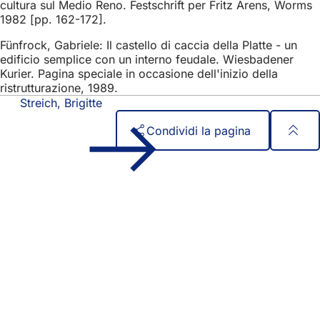
cultura sul Medio Reno. Festschrift per Fritz Arens, Worms
1982 [pp. 162-172].
Fünfrock, Gabriele: Il castello di caccia della Platte - un
edificio semplice con un interno feudale. Wiesbadener
Kurier. Pagina speciale in occasione dell'inizio della
ristrutturazione, 1989.
Streich, Brigitte
Condividi la pagina
Area
Accesso rapido
dei
Tutti i servizi
Calendario degli eventi
piedi
Ufficio del cittadino
Feedback sul sito web
Questioni legali
Impostazioni di protezione dei dati