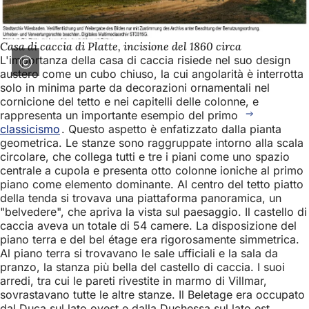
Casa di caccia di Platte, incisione del 1860 circa
L'importanza della casa di caccia risiede nel suo design
austero come un cubo chiuso, la cui angolarità è interrotta
solo in minima parte da decorazioni ornamentali nel
cornicione del tetto e nei capitelli delle colonne, e
rappresenta un importante esempio del primo
classicismo
. Questo aspetto è enfatizzato dalla pianta
geometrica. Le stanze sono raggruppate intorno alla scala
circolare, che collega tutti e tre i piani come uno spazio
centrale a cupola e presenta otto colonne ioniche al primo
piano come elemento dominante. Al centro del tetto piatto
della tenda si trovava una piattaforma panoramica, un
"belvedere", che apriva la vista sul paesaggio. Il castello di
caccia aveva un totale di 54 camere. La disposizione del
piano terra e del bel étage era rigorosamente simmetrica.
Al piano terra si trovavano le sale ufficiali e la sala da
pranzo, la stanza più bella del castello di caccia. I suoi
arredi, tra cui le pareti rivestite in marmo di Villmar,
sovrastavano tutte le altre stanze. Il Beletage era occupato
dal Duca sul lato ovest e dalla Duchessa sul lato est.