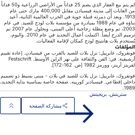
لم يتم بيع العقار الذي يضم 25 فداناً من الأراضي الزراعية و50 فداناً
من الغابات إلى مدينة فيسبادن مقابل 400,000 مارك حتى عام
1913. وبعد أن دمرته قنبلة جوية في الحرب العالمية الثانية، أعيد
بناؤه في عام 1989 بمبادرة من مؤسسة بلات لودج للصيد. في عام
2003، تم وضع مظلة زجاجية أعلى المبنى، وبحلول عام 2007 تم
ترميم الدرج أيضاً. اكتملت أعمال التجديد في عام 2010. واليوم،
يُستخدم بلات هانتينج لودج كمكان لإقامة الفعاليات.
المؤلفات
فونفروك، غابرييل: نزل بلات للصيد بالقرب من فيسبادن. إعادة تقييم
أرشيفية. في: الفن والثقافة على نهر الراين الأوسط. Festschrift
لفريتز أرينز، وورمز 1982 [ص. 162-172].
فونفروك، غابرييل: نزل بلات للصيد في بلات - مبنى بسيط ذو تصميم
داخلي إقطاعي. فيسبادنر كورييه. صفحة خاصة بمناسبة بداية التجديد،
1989.
ستريتش، بريجيتش
مشاركة الصفحة
منطقة
الوصول السريع
القدم
جميع الخدمات
تقويم الفعاليات