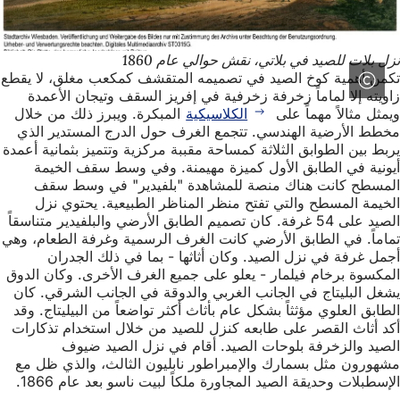
نزل بلات للصيد في بلاتي، نقش حوالي عام 1860
تكمن أهمية كوخ الصيد في تصميمه المتقشف كمكعب مغلق، لا يقطع
زاويته إلا لماماً زخرفة زخرفية في إفريز السقف وتيجان الأعمدة
ويمثل مثالاً مهماً على
الكلاسيكية
المبكرة. ويبرز ذلك من خلال
مخطط الأرضية الهندسي. تتجمع الغرف حول الدرج المستدير الذي
يربط بين الطوابق الثلاثة كمساحة مقببة مركزية وتتميز بثمانية أعمدة
أيونية في الطابق الأول كميزة مهيمنة. وفي وسط سقف الخيمة
المسطح كانت هناك منصة للمشاهدة "بلفيدير" في وسط سقف
الخيمة المسطح والتي تفتح منظر المناظر الطبيعية. يحتوي نزل
الصيد على 54 غرفة. كان تصميم الطابق الأرضي والبلفيدير متناسقاً
تماماً. في الطابق الأرضي كانت الغرف الرسمية وغرفة الطعام، وهي
أجمل غرفة في نزل الصيد. وكان أثاثها - بما في ذلك الجدران
المكسوة برخام فيلمار - يعلو على جميع الغرف الأخرى. وكان الدوق
يشغل البليتاج في الجانب الغربي والدوقة في الجانب الشرقي. كان
الطابق العلوي مؤثثاً بشكل عام بأثاث أكثر تواضعاً من البيليتاج. وقد
أكد أثاث القصر على طابعه كنزل للصيد من خلال استخدام تذكارات
الصيد والزخرفة بلوحات الصيد. أقام في نزل الصيد ضيوف
مشهورون مثل بسمارك والإمبراطور نابليون الثالث، والذي ظل مع
الإسطبلات وحديقة الصيد المجاورة ملكاً لبيت ناسو بعد عام 1866.