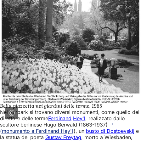
Bella piazzetta nei giardini delle terme, 1965
Nel Kurpark si trovano diversi monumenti, come quello del
direttore delle terme
Ferdinand
Hey'l
, realizzato dallo
scultore berlinese Hugo Berwald (1863-1937)
(monumento a Ferdinand Hey'l
), un
busto di Dostoevskij
e
la statua del poeta
Gustav Freytag
, morto a Wiesbaden,