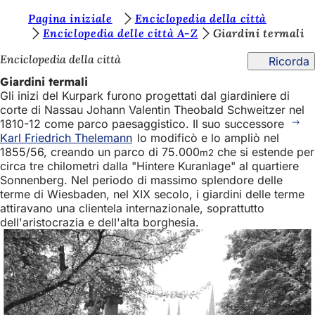
S
Pagina iniziale
Enciclopedia della città
Vai al contenuto
Enciclopedia delle città A-Z
Giardini termali
i
Enciclopedia della città
Ricorda
e
Giardini termali
t
Gli inizi del Kurpark furono progettati dal giardiniere di
e
corte di Nassau Johann Valentin Theobald Schweitzer nel
1810-12 come parco paesaggistico. Il suo successore
q
Karl Friedrich Thelemann
lo modificò e lo ampliò nel
u
1855/56, creando un parco di 75.000
che si estende per
m2
circa tre chilometri dalla "Hintere Kuranlage" al quartiere
i
Sonnenberg. Nel periodo di massimo splendore delle
:
terme di Wiesbaden, nel XIX secolo, i giardini delle terme
attiravano una clientela internazionale, soprattutto
dell'aristocrazia e dell'alta borghesia.