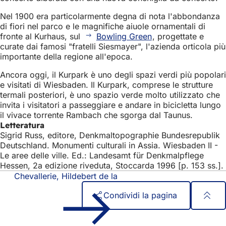
Nel 1900 era particolarmente degna di nota l'abbondanza
di fiori nel parco e le magnifiche aiuole ornamentali di
fronte al Kurhaus, sul
Bowling Green
, progettate e
curate dai famosi "fratelli Siesmayer", l'azienda orticola più
importante della regione all'epoca.
Ancora oggi, il Kurpark è uno degli spazi verdi più popolari
e visitati di Wiesbaden. Il Kurpark, comprese le strutture
termali posteriori, è uno spazio verde molto utilizzato che
invita i visitatori a passeggiare e andare in bicicletta lungo
il vivace torrente Rambach che sgorga dal Taunus.
Letteratura
Sigrid Russ, editore, Denkmaltopographie Bundesrepublik
Deutschland. Monumenti culturali in Assia. Wiesbaden II -
Le aree delle ville. Ed.: Landesamt für Denkmalpflege
Hessen, 2a edizione riveduta, Stoccarda 1996 [p. 153 ss.].
Chevallerie, Hildebert de la
Condividi la pagina
Area
Accesso rapido