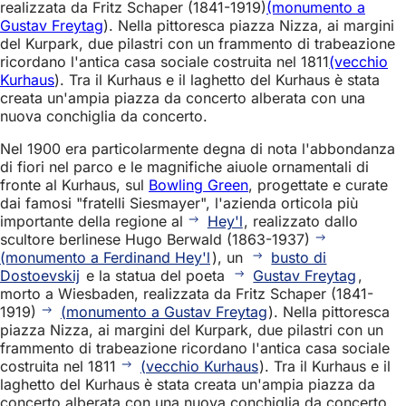
realizzata da Fritz Schaper (1841-1919)
(monumento a
Gustav Freytag
). Nella pittoresca piazza Nizza, ai margini
del Kurpark, due pilastri con un frammento di trabeazione
ricordano l'antica casa sociale costruita nel 1811
(vecchio
Kurhaus
). Tra il Kurhaus e il laghetto del Kurhaus è stata
creata un'ampia piazza da concerto alberata con una
nuova conchiglia da concerto.
Nel 1900 era particolarmente degna di nota l'abbondanza
di fiori nel parco e le magnifiche aiuole ornamentali di
fronte al Kurhaus, sul
Bowling Green
, progettate e curate
dai famosi "fratelli Siesmayer", l'azienda orticola più
importante della regione al
Hey'l
, realizzato dallo
scultore berlinese Hugo Berwald (1863-1937)
(monumento a Ferdinand Hey'l
), un
busto di
Dostoevskij
e la statua del poeta
Gustav Freytag
,
morto a Wiesbaden, realizzata da Fritz Schaper (1841-
1919)
(monumento a Gustav Freytag
). Nella pittoresca
piazza Nizza, ai margini del Kurpark, due pilastri con un
frammento di trabeazione ricordano l'antica casa sociale
costruita nel 1811
(vecchio Kurhaus
). Tra il Kurhaus e il
laghetto del Kurhaus è stata creata un'ampia piazza da
concerto alberata con una nuova conchiglia da concerto.