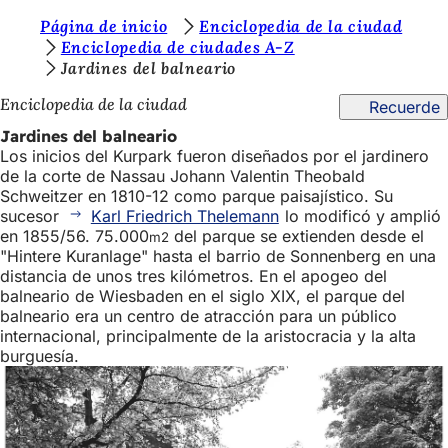
E
Página de inicio
Enciclopedia de la ciudad
Saltar al contenido
Enciclopedia de ciudades A-Z
s
Jardines del balneario
t
Enciclopedia de la ciudad
Recuerde
á
Jardines del balneario
s
Los inicios del Kurpark fueron diseñados por el jardinero
de la corte de Nassau Johann Valentin Theobald
a
Schweitzer en 1810-12 como parque paisajístico. Su
q
sucesor
Karl Friedrich Thelemann
lo modificó y amplió
en 1855/56. 75.000
del parque se extienden desde el
m2
u
"Hintere Kuranlage" hasta el barrio de Sonnenberg en una
í
distancia de unos tres kilómetros. En el apogeo del
balneario de Wiesbaden en el siglo XIX, el parque del
:
balneario era un centro de atracción para un público
internacional, principalmente de la aristocracia y la alta
burguesía.