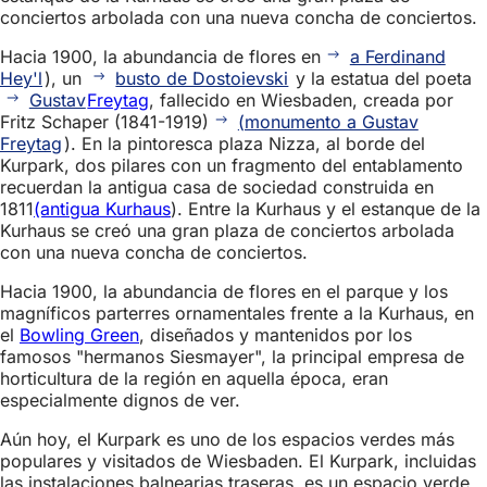
conciertos arbolada con una nueva concha de conciertos.
Hacia 1900, la abundancia de flores en
a Ferdinand
Hey'l
), un
busto de Dostoievski
y la estatua del poeta
Gustav
Freytag
, fallecido en Wiesbaden, creada por
Fritz Schaper (1841-1919)
(monumento a Gustav
Freytag
). En la pintoresca plaza Nizza, al borde del
Kurpark, dos pilares con un fragmento del entablamento
recuerdan la antigua casa de sociedad construida en
1811
(antigua Kurhaus
). Entre la Kurhaus y el estanque de la
Kurhaus se creó una gran plaza de conciertos arbolada
con una nueva concha de conciertos.
Hacia 1900, la abundancia de flores en el parque y los
magníficos parterres ornamentales frente a la Kurhaus, en
el
Bowling Green
, diseñados y mantenidos por los
famosos "hermanos Siesmayer", la principal empresa de
horticultura de la región en aquella época, eran
especialmente dignos de ver.
Aún hoy, el Kurpark es uno de los espacios verdes más
populares y visitados de Wiesbaden. El Kurpark, incluidas
las instalaciones balnearias traseras, es un espacio verde