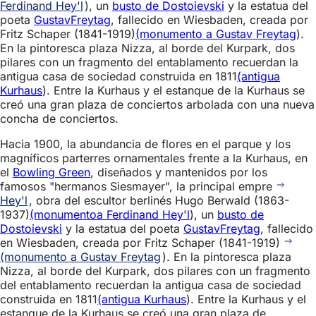
Ferdinand Hey'l
), un
busto de Dostoievski
y la estatua del
poeta
Gustav
Freytag
, fallecido en Wiesbaden, creada por
Fritz Schaper (1841-1919)
(monumento a Gustav Freytag
).
En la pintoresca plaza Nizza, al borde del Kurpark, dos
pilares con un fragmento del entablamento recuerdan la
antigua casa de sociedad construida en 1811
(antigua
Kurhaus
). Entre la Kurhaus y el estanque de la Kurhaus se
creó una gran plaza de conciertos arbolada con una nueva
concha de conciertos.
Hacia 1900, la abundancia de flores en el parque y los
magníficos parterres ornamentales frente a la Kurhaus, en
el
Bowling Green
, diseñados y mantenidos por los
famosos "hermanos Siesmayer", la principal empre
Hey'l
, obra del escultor berlinés Hugo Berwald (1863-
1937)
(monumento
a Ferdinand Hey'l
), un
busto de
Dostoievski
y la estatua del poeta
Gustav
Freytag
, fallecido
en Wiesbaden, creada por Fritz Schaper (1841-1919)
(monumento a Gustav Freytag
). En la pintoresca plaza
Nizza, al borde del Kurpark, dos pilares con un fragmento
del entablamento recuerdan la antigua casa de sociedad
construida en 1811
(antigua Kurhaus
). Entre la Kurhaus y el
estanque de la Kurhaus se creó una gran plaza de