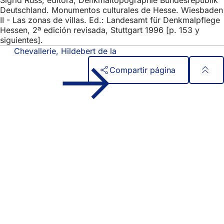
Sigrid Russ, editora, Denkmaltopographie Bundesrepublik
Deutschland. Monumentos culturales de Hesse. Wiesbaden
II - Las zonas de villas. Ed.: Landesamt für Denkmalpflege
Hessen, 2ª edición revisada, Stuttgart 1996 [p. 153 y
siguientes].
Chevallerie, Hildebert de la
Compartir página
Zona
Acceso rápido
de
Todos los servicios
Calendario de actos
los
Oficina del ciudadano
pies
Comentarios sobre el sitio web
Asuntos jurídicos
Configuración de la protección de datos
Condiciones de uso
Declaración sobre accesibilidad