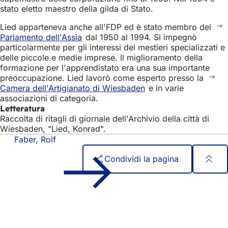
stato eletto maestro della gilda di Stato.
Lied apparteneva anche all'FDP ed è stato membro del
Parlamento dell'Assia
dal 1950 al 1994. Si impegnò
particolarmente per gli interessi dei mestieri specializzati e
delle piccole e medie imprese. Il miglioramento della
formazione per l'apprendistato era una sua importante
preoccupazione. Lied lavorò come esperto presso la
Camera dell'Artigianato di Wiesbaden
e in varie
associazioni di categoria.
Letteratura
Raccolta di ritagli di giornale dell'Archivio della città di
Wiesbaden, "Lied, Konrad".
Faber, Rolf
Condividi la pagina
Area
Accesso rapido
dei
Tutti i servizi
Calendario degli eventi
piedi
Ufficio del cittadino
Feedback sul sito web