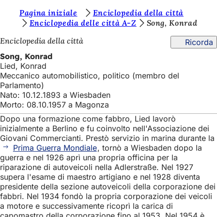
S
Pagina iniziale
Enciclopedia della città
Vai al contenuto
Enciclopedia delle città A-Z
Song, Konrad
i
Enciclopedia della città
Ricorda
e
Song, Konrad
t
Lied, Konrad
e
Meccanico automobilistico, politico (membro del
Parlamento)
q
Nato: 10.12.1893 a Wiesbaden
u
Morto: 08.10.1957 a Magonza
i
Dopo una formazione come fabbro, Lied lavorò
inizialmente a Berlino e fu coinvolto nell'Associazione dei
:
Giovani Commercianti. Prestò servizio in marina durante la
Prima Guerra Mondiale
, tornò a Wiesbaden dopo la
guerra e nel 1926 aprì una propria officina per la
riparazione di autoveicoli nella Adlerstraße. Nel 1927
supera l'esame di maestro artigiano e nel 1928 diventa
presidente della sezione autoveicoli della corporazione dei
fabbri. Nel 1934 fondò la propria corporazione dei veicoli
a motore e successivamente ricoprì la carica di
capomastro della corporazione fino al 1953. Nel 1954 è