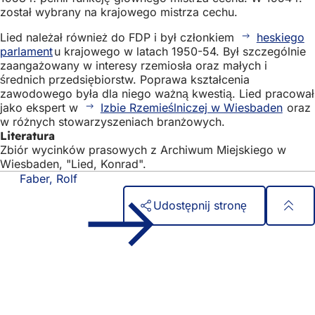
został wybrany na krajowego mistrza cechu.
Lied należał również do FDP i był członkiem
heskiego
parlament
u krajowego w latach 1950-54. Był szczególnie
zaangażowany w interesy rzemiosła oraz małych i
średnich przedsiębiorstw. Poprawa kształcenia
zawodowego była dla niego ważną kwestią. Lied pracował
jako ekspert w
Izbie Rzemieślniczej w Wiesbaden
oraz
w różnych stowarzyszeniach branżowych.
Literatura
Zbiór wycinków prasowych z Archiwum Miejskiego w
Wiesbaden, "Lied, Konrad".
Faber, Rolf
Udostępnij stronę
Obszar
Szybki dostęp
stóp
Wszystkie usługi
Kalendarz wydarzeń
Biuro obywatelskie
Opinie na temat strony internetowej