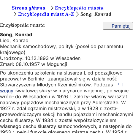
J
Strona główna
Encyklopedia miasta
Przejdź do treści
Encyklopedia miast A-Z
Song, Konrad
e
Encyklopedia miasta
Pamiętaj
s
Song, Konrad
t
Lied, Konrad
e
Mechanik samochodowy, polityk (poseł do parlamentu
krajowego)
ś
Urodzony: 10.12.1893 w Wiesbaden
t
Zmarł: 08.10.1957 w Moguncji
u
Po ukończeniu szkolenia na ślusarza Lied początkowo
pracował w Berlinie i zaangażował się w działalność
t
Stowarzyszenia Młodych Rzemieślników. Podczas
I
wojny
światowej służył w marynarce wojennej, po wojnie
a
wrócił do Wiesbaden i w 1926 r. założył własny warsztat
j
naprawy pojazdów mechanicznych przy Adlerstraße. W
1927 r. zdał egzamin mistrzowski, a w 1928 r. został
:
przewodniczącym sekcji handlu pojazdami mechanicznymi
cechu ślusarzy. W 1934 r. został współzałożycielem
własnego cechu ślusarzy samochodowych, a następnie do
1953 r. pełnił funkcję głównego mistrza cechu. W 1954 r.