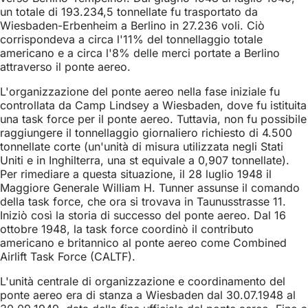
un totale di 193.234,5 tonnellate fu trasportato da
Wiesbaden-Erbenheim a Berlino in 27.236 voli. Ciò
corrispondeva a circa l'11% del tonnellaggio totale
americano e a circa l'8% delle merci portate a Berlino
attraverso il ponte aereo.
L'organizzazione del ponte aereo nella fase iniziale fu
controllata da Camp Lindsey a Wiesbaden, dove fu istituita
una task force per il ponte aereo. Tuttavia, non fu possibile
raggiungere il tonnellaggio giornaliero richiesto di 4.500
tonnellate corte (un'unità di misura utilizzata negli Stati
Uniti e in Inghilterra, una st equivale a 0,907 tonnellate).
Per rimediare a questa situazione, il 28 luglio 1948 il
Maggiore Generale William H. Tunner assunse il comando
della task force, che ora si trovava in Taunusstrasse 11.
Iniziò così la storia di successo del ponte aereo. Dal 16
ottobre 1948, la task force coordinò il contributo
americano e britannico al ponte aereo come Combined
Airlift Task Force (CALTF).
L'unità centrale di organizzazione e coordinamento del
ponte aereo era di stanza a Wiesbaden dal 30.07.1948 al