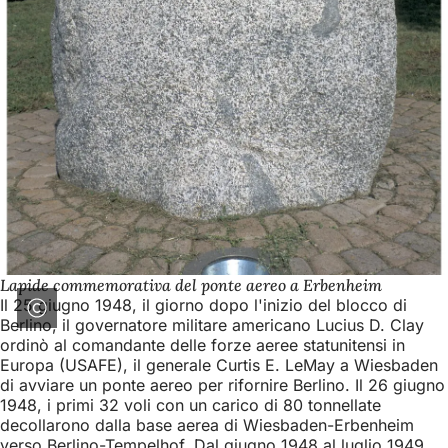
Lapide commemorativa del ponte aereo a Erbenheim
Il 25 giugno 1948, il giorno dopo l'inizio del blocco di
Berlino, il governatore militare americano Lucius D. Clay
ordinò al comandante delle forze aeree statunitensi in
Europa (USAFE), il generale Curtis E. LeMay a Wiesbaden
di avviare un ponte aereo per rifornire Berlino. Il 26 giugno
1948, i primi 32 voli con un carico di 80 tonnellate
decollarono dalla base aerea di Wiesbaden-Erbenheim
verso Berlino-Tempelhof. Dal giugno 1948 al luglio 1949,