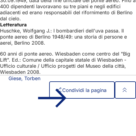
30.09.1949, data della fine ufficiale del ponte aereo. Fino a
400 dipendenti lavoravano su tre piani e negli edifici
adiacenti ed erano responsabili del rifornimento di Berlino
dal cielo.
Letteratura
Huschke, Wolfgang J.: I bombardieri dell'uva passa. Il
ponte aereo di Berlino 1948/49: una storia di persone e
aerei, Berlino 2008.
60 anni di ponte aereo. Wiesbaden come centro del "Big
Lift". Ed.: Comune della capitale statale di Wiesbaden -
Ufficio culturale / Ufficio progetti del Museo della città,
Wiesbaden 2008.
Giese, Torben
Condividi la pagina
Area
Accesso rapido
dei
Tutti i servizi
Calendario degli eventi
piedi
Ufficio del cittadino
Feedback sul sito web