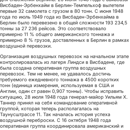
Висбаден-Эрбенхайм в Берлин-Темпельхоф вылетели
первые 32 самолета с грузом в 80 тонн. С июня 1948
года по июль 1949 года из Висбаден-Эрбенхайма в
Берлин было перевезено в общей сложности 193 234,5
тонны за 27 236 рейсов. Это соответствовало
примерно 11 % общего американского тоннажа и
примерно 8 % грузов, доставленных в Берлин в рамках
воздушной перевозки.
Организация воздушных перевозок на начальном этапе
контролировалась из лагеря Линдси в Висбадене, где
была создана оперативная группа воздушных
перевозок. Тем не менее, не удавалось достичь
требуемого ежедневного тоннажа в 4500 коротких
тонн (единица измерения, используемая в США и
Англии, один ст равен 0,907 тонны). Чтобы исправить
ситуацию, 28 июля 1948 года генерал-майор Уильям Х.
Таннер принял на себя командование оперативной
группой, которая теперь располагалась на
Таунусштрассе 11. Так началась история успеха
воздушной переброски. С 16 октября 1948 года
оперативная группа координировала американский и