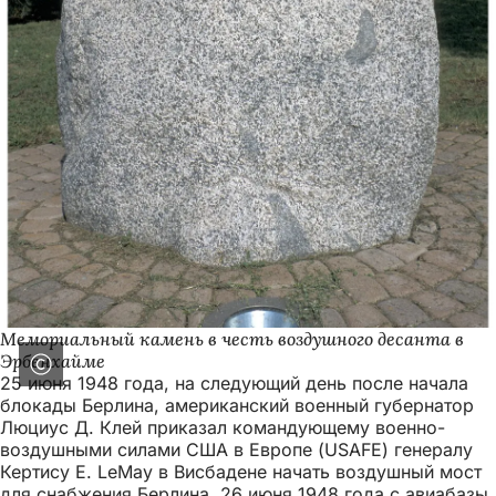
Мемориальный камень в честь воздушного десанта в
Эрбенхайме
25 июня 1948 года, на следующий день после начала
блокады Берлина, американский военный губернатор
Люциус Д. Клей приказал командующему военно-
воздушными силами США в Европе (USAFE) генералу
Кертису Е. LeMay в Висбадене начать воздушный мост
для снабжения Берлина. 26 июня 1948 года с авиабазы