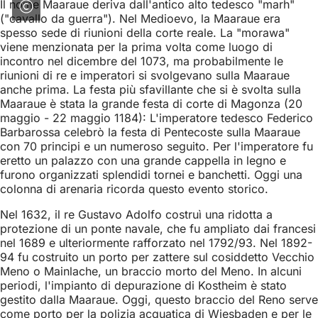
Il nome Maaraue deriva dall'antico alto tedesco "marh"
("cavallo da guerra"). Nel Medioevo, la Maaraue era
spesso sede di riunioni della corte reale. La "morawa"
viene menzionata per la prima volta come luogo di
incontro nel dicembre del 1073, ma probabilmente le
riunioni di re e imperatori si svolgevano sulla Maaraue
anche prima. La festa più sfavillante che si è svolta sulla
Maaraue è stata la grande festa di corte di Magonza (20
maggio - 22 maggio 1184): L'imperatore tedesco Federico
Barbarossa celebrò la festa di Pentecoste sulla Maaraue
con 70 principi e un numeroso seguito. Per l'imperatore fu
eretto un palazzo con una grande cappella in legno e
furono organizzati splendidi tornei e banchetti. Oggi una
colonna di arenaria ricorda questo evento storico.
Nel 1632, il re Gustavo Adolfo costruì una ridotta a
protezione di un ponte navale, che fu ampliato dai francesi
nel 1689 e ulteriormente rafforzato nel 1792/93. Nel 1892-
94 fu costruito un porto per zattere sul cosiddetto Vecchio
Meno o Mainlache, un braccio morto del Meno. In alcuni
periodi, l'impianto di depurazione di Kostheim è stato
gestito dalla Maaraue. Oggi, questo braccio del Reno serve
come porto per la polizia acquatica di Wiesbaden e per le