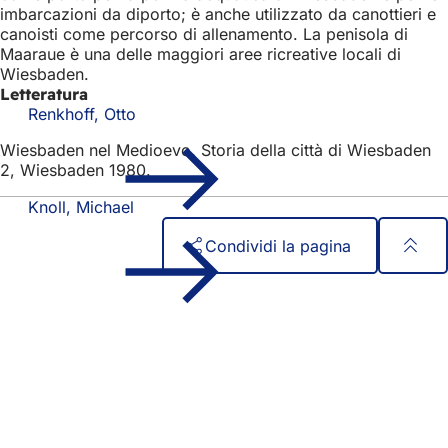
imbarcazioni da diporto; è anche utilizzato da canottieri e
canoisti come percorso di allenamento. La penisola di
Maaraue è una delle maggiori aree ricreative locali di
Wiesbaden.
Letteratura
Renkhoff, Otto
Wiesbaden nel Medioevo. Storia della città di Wiesbaden
2, Wiesbaden 1980.
Knoll, Michael
Condividi la pagina
Area
Accesso rapido
dei
Tutti i servizi
Calendario degli eventi
piedi
Ufficio del cittadino
Feedback sul sito web