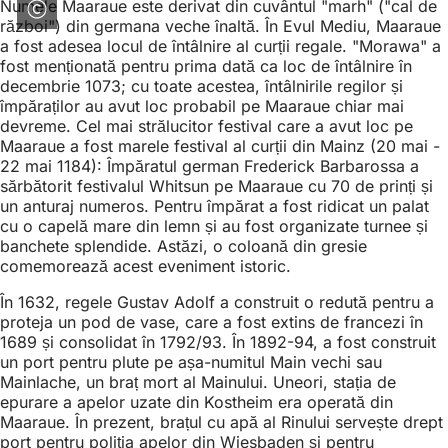
Numele Maaraue este derivat din cuvântul "marh" ("cal de
război") din germana veche înaltă. În Evul Mediu, Maaraue
a fost adesea locul de întâlnire al curții regale. "Morawa" a
fost menționată pentru prima dată ca loc de întâlnire în
decembrie 1073; cu toate acestea, întâlnirile regilor și
împăraților au avut loc probabil pe Maaraue chiar mai
devreme. Cel mai strălucitor festival care a avut loc pe
Maaraue a fost marele festival al curții din Mainz (20 mai -
22 mai 1184): Împăratul german Frederick Barbarossa a
sărbătorit festivalul Whitsun pe Maaraue cu 70 de prinți și
un anturaj numeros. Pentru împărat a fost ridicat un palat
cu o capelă mare din lemn și au fost organizate turnee și
banchete splendide. Astăzi, o coloană din gresie
comemorează acest eveniment istoric.
În 1632, regele Gustav Adolf a construit o redută pentru a
proteja un pod de vase, care a fost extins de francezi în
1689 și consolidat în 1792/93. În 1892-94, a fost construit
un port pentru plute pe așa-numitul Main vechi sau
Mainlache, un braț mort al Mainului. Uneori, stația de
epurare a apelor uzate din Kostheim era operată din
Maaraue. În prezent, brațul cu apă al Rinului servește drept
port pentru poliția apelor din Wiesbaden și pentru