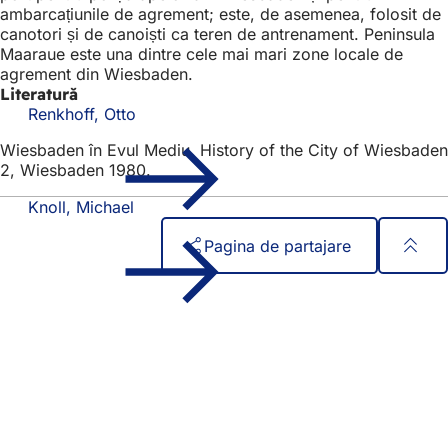
ambarcațiunile de agrement; este, de asemenea, folosit de
canotori și de canoiști ca teren de antrenament. Peninsula
Maaraue este una dintre cele mai mari zone locale de
agrement din Wiesbaden.
Literatură
Renkhoff, Otto
Wiesbaden în Evul Mediu. History of the City of Wiesbaden
2, Wiesbaden 1980.
Knoll, Michael
Pagina de partajare
Zona
Acces rapid
piciorului
Toate serviciile
Calendar de evenimente
Biroul pentru cetățeni
Feedback privind site-ul web