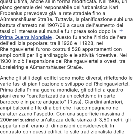
quest'ultima, anche se in forma modificata. Nel 1906, un
piano generale del responsabile dell'urbanistica Karl
Frobenius prevedeva già la rete stradale fino a
Aßmannshäuser Straße. Tuttavia, la pianificazione subì una
battuta d'arresto nel 1907/08 a causa dell'aumento dei
tassi di interesse sui mutui e fu ripresa solo dopo la
Prima Guerra Mondiale
. Questo fu anche l'inizio dell'era
dell'edilizia popolare: tra il 1926 e il 1928, nel
Rheingauviertel furono costruiti 528 appartamenti con
ampi cortili per il giardinaggio e le attività ricreative. Nel
1930 iniziò l'espansione del Rheingauviertel a ovest, tra
Loreleiring e Aßmannshäuser Straße.
Anche gli stili degli edifici sono molto diversi, riflettendo le
varie fasi di pianificazione e sviluppo del Rheingauviertel.
Prima della Prima guerra mondiale, gli edifici a quattro
piani erano "caratterizzati da un eclettismo in parte
barocco e in parte antiquato" (Russ). Giardini anteriori,
ampi balconi e file di alberi che li accompagnano ne
caratterizzano l'aspetto. Con una superficie massima di
200
e un'altezza della stanza di 3,50 metri, gli
metri quadrati
appartamenti erano di dimensioni considerevoli. In
contrasto con questi edifici, lo stile tradizionalista delle