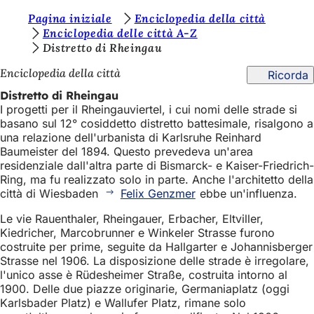
S
Pagina iniziale
Enciclopedia della città
Vai al contenuto
Enciclopedia delle città A-Z
i
Distretto di Rheingau
e
Enciclopedia della città
Ricorda
t
Distretto di Rheingau
e
I progetti per il Rheingauviertel, i cui nomi delle strade si
basano sul 12° cosiddetto distretto battesimale, risalgono a
q
una relazione dell'urbanista di Karlsruhe Reinhard
u
Baumeister del 1894. Questo prevedeva un'area
residenziale dall'altra parte di Bismarck- e Kaiser-Friedrich-
i
Ring, ma fu realizzato solo in parte. Anche l'architetto della
:
città di Wiesbaden
Felix Genzmer
ebbe un'influenza.
Le vie Rauenthaler, Rheingauer, Erbacher, Eltviller,
Kiedricher, Marcobrunner e Winkeler Strasse furono
costruite per prime, seguite da Hallgarter e Johannisberger
Strasse nel 1906. La disposizione delle strade è irregolare,
l'unico asse è Rüdesheimer Straße, costruita intorno al
1900. Delle due piazze originarie, Germaniaplatz (oggi
Karlsbader Platz) e Wallufer Platz, rimane solo