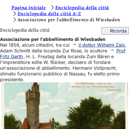
S
Pagina iniziale
Enciclopedia della città
Vai al contenuto
Enciclopedia delle città A-Z
i
Associazione per l'abbellimento di Wiesbaden
e
Enciclopedia della città
Ricorda
t
Associazione per l'abbellimento di Wiesbaden
e
Nel 1856, alcuni cittadini, tra cui
il dottor Wilhelm Zais
,
Adam Schmitt della locanda Zur Rose, lo scultore
Prof
q
Fritz Gerth
, H. L. Freytag della locanda Zum Bären e
u
l'imprenditore edile W. Rücker, decisero di fondare
un'associazione di abbellimento. Hermann Vollpracht,
i
stimato funzionario pubblico di Nassau, fu eletto primo
:
presidente.