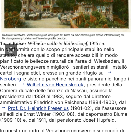
Torre Kaiser Wilhelm sullo Schläferskopf, 1915 ca.
In conformità con lo scopo principale stabilito nello
statuto, che era quello di rendere accessibili in modo
pianificato le bellezze naturali dell'area di Wiesbaden, il
Verschönerungsverein migliorò i sentieri esistenti, installò
cartelli segnaletici, eresse un grande rifugio sul
Neroberg
e sistemò panchine nei punti panoramici lungo i
sentieri.
Wilhelm von Heemskerck
, presidente della
Camera ducale delle finanze di Nassau, assunse la
presidenza dal 1859 al 1983, seguito dal direttore
amministrativo Friedrich von Reichenau (1884-1900), dal
Prof. Dr. Heinrich Fresenius
(1901-02), dall'assessore
all'edilizia Ernst Winter (1903-08), dal capomastro Blume
(1909-10) e, dal 1911, dal pensionato Josef Hupfeld.
In questo periodo, il Verschönerungsverein si occupò di