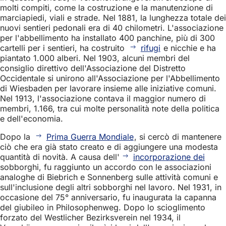
molti compiti, come la costruzione e la manutenzione di
marciapiedi, viali e strade. Nel 1881, la lunghezza totale dei
nuovi sentieri pedonali era di 40 chilometri. L'associazione
per l'abbellimento ha installato 400 panchine, più di 300
cartelli per i sentieri, ha costruito
rifugi
e nicchie e ha
piantato 1.000 alberi. Nel 1903, alcuni membri del
consiglio direttivo dell'Associazione del Distretto
Occidentale si unirono all'Associazione per l'Abbellimento
di Wiesbaden per lavorare insieme alle iniziative comuni.
Nel 1913, l'associazione contava il maggior numero di
membri, 1.166, tra cui molte personalità note della politica
e dell'economia.
Dopo la
Prima Guerra Mondiale
, si cercò di mantenere
ciò che era già stato creato e di aggiungere una modesta
quantità di novità. A causa dell'
incorporazione dei
sobborghi, fu raggiunto un accordo con le associazioni
analoghe di Biebrich e Sonnenberg sulle attività comuni e
sull'inclusione degli altri sobborghi nel lavoro. Nel 1931, in
occasione del 75° anniversario, fu inaugurata la capanna
del giubileo in Philosophenweg. Dopo lo scioglimento
forzato del Westlicher Bezirksverein nel 1934, il