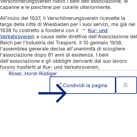
Verschönerungsverein rilevò i beni dell'associazione, le
capanne e le panchine per curarle ulteriormente.
All'inizio del 1937, il Verschönerungsverein ricevette la
targa della città di Wiesbaden per i suoi servizi, ma già nel
1938 fu costretto a fondersi con il
Kur- und
Verkehrsverein
a causa delle direttive dell'Associazione del
Reich per l'Industria dei Trasporti. Il 10 gennaio 1938,
l'assemblea generale decise all'unanimità di sciogliere
l'associazione dopo 81 anni di esistenza. I beni
dell'associazione e gli obblighi derivanti dal suo lavoro
furono trasferiti al Kur- und Verkehrsverein.
Röser, Horst-Rüdiger
Condividi la pagina
Area
Accesso rapido
dei
Tutti i servizi
Calendario degli eventi
piedi
Ufficio del cittadino
Feedback sul sito web