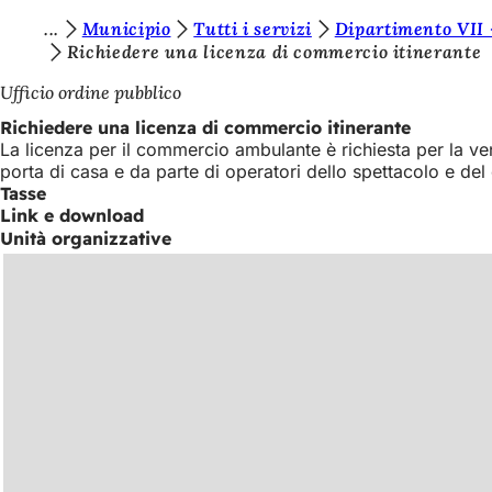
S
Municipio
Tutti i servizi
Dipartimento VII 
Vai al contenuto
Richiedere una licenza di commercio itinerante
i
Ufficio ordine pubblico
e
Richiedere una licenza di commercio itinerante
t
La licenza per il commercio ambulante è richiesta per la vend
e
porta di casa e da parte di operatori dello spettacolo e del 
Tasse
q
Link e download
u
Unità organizzative
i
: