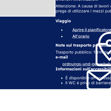
Attenzione: A causa di lavori d
prega di utilizzare i mezzi pub
Viaggio
Aprire il pianificato
All'orario
(
S
Note sul trasporto pubblico
i
a
Trasporto pubblico: fermata St
p
e-mail
r
ordnungs-und-gewerbeb
e
Informazioni sull'accessibil
i
n
È disponibile un access
u
Il WC è privo di barriere
n
a
n
u
o
v