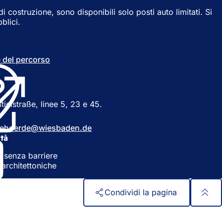
i costruzione, sono disponibili solo posti auto limitati. Si
blici.
re del percorso
(
S
i
a
p
ielstraße, linee 5, 23 e 45.
r
e
ehoerde
wiesbaden
de
i
ità
n
u
o senza barriere
n
 architettoniche
a
n
u
Condividi la pagina
o
v
a