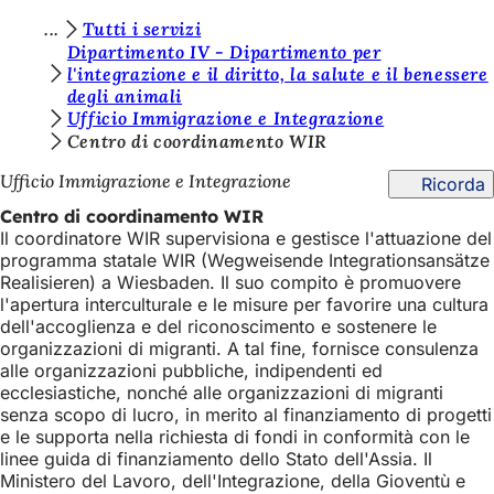
S
Tutti i servizi
Vai al contenuto
Dipartimento IV - Dipartimento per
i
l'integrazione e il diritto, la salute e il benessere
degli animali
e
Ufficio Immigrazione e Integrazione
t
Centro di coordinamento WIR
e
Ufficio Immigrazione e Integrazione
Ricorda
q
Centro di coordinamento WIR
u
Il coordinatore WIR supervisiona e gestisce l'attuazione del
programma statale WIR (Wegweisende Integrationsansätze
i
Realisieren) a Wiesbaden. Il suo compito è promuovere
:
l'apertura interculturale e le misure per favorire una cultura
dell'accoglienza e del riconoscimento e sostenere le
organizzazioni di migranti. A tal fine, fornisce consulenza
alle organizzazioni pubbliche, indipendenti ed
ecclesiastiche, nonché alle organizzazioni di migranti
senza scopo di lucro, in merito al finanziamento di progetti
e le supporta nella richiesta di fondi in conformità con le
linee guida di finanziamento dello Stato dell'Assia. Il
Ministero del Lavoro, dell'Integrazione, della Gioventù e