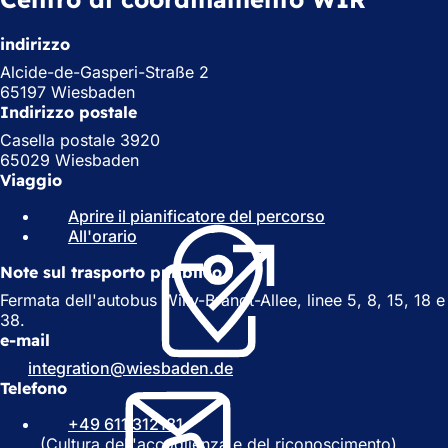
indirizzo
Alcide-de-Gasperi-Straße 2
65197 Wiesbaden
Indirizzo postale
Casella postale 3920
65029 Wiesbaden
Viaggio
Aprire il pianificatore del percorso
(
All'orario
(
S
S
i
Note sul trasporto pubblico
i
a
a
p
Fermata dell'autobus Willy-Brandt-Allee, linee 5, 8, 15, 18 e
p
r
38.
r
e
e-mail
e
i
integration
wiesbaden
de
i
n
Telefono
n
u
u
n
+49 611 312181
n
a
(Cultura dell'accoglienza e del riconoscimento)