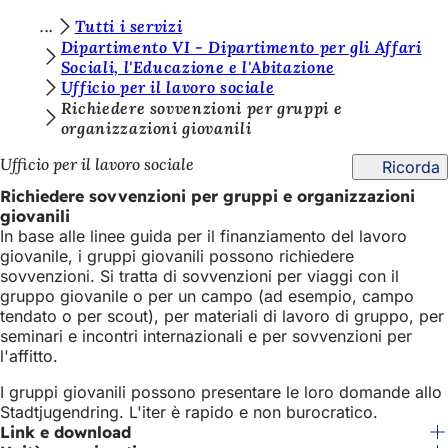
S
Tutti i servizi
Vai al contenuto
Dipartimento VI - Dipartimento per gli Affari
i
Sociali, l'Educazione e l'Abitazione
Ufficio per il lavoro sociale
e
Richiedere sovvenzioni per gruppi e
t
organizzazioni giovanili
e
Ufficio per il lavoro sociale
Ricorda
q
Richiedere sovvenzioni per gruppi e organizzazioni
u
giovanili
In base alle linee guida per il finanziamento del lavoro
i
giovanile, i gruppi giovanili possono richiedere
:
sovvenzioni. Si tratta di sovvenzioni per viaggi con il
gruppo giovanile o per un campo (ad esempio, campo
tendato o per scout), per materiali di lavoro di gruppo, per
seminari e incontri internazionali e per sovvenzioni per
l'affitto.
I gruppi giovanili possono presentare le loro domande allo
Stadtjugendring. L'iter è rapido e non burocratico.
Link e download