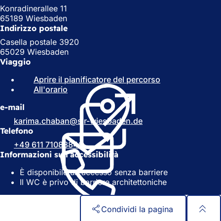
Konradinerallee 11
65189 Wiesbaden
Indirizzo postale
Casella postale 3920
65029 Wiesbaden
Viaggio
Aprire il pianificatore del percorso
(
All'orario
(
S
S
i
e-mail
i
a
a
p
karima.chaban@sjr-wiesbaden.de
p
r
Telefono
r
e
+49 611 71088848
e
i
Informazioni sull'accessibilità
i
n
n
u
È disponibile un accesso senza barriere
u
n
Il WC è privo di barriere architettoniche
n
a
a
n
n
u
Condividi la pagina
u
o