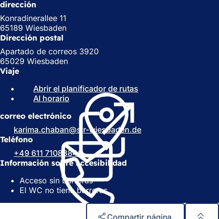
dirección
Konradinerallee 11
65189 Wiesbaden
Dirección postal
Apartado de correos 3920
65029 Wiesbaden
Viaje
Abrir el planificador de rutas
(
Al horario
(
S
S
e
correo electrónico
e
a
a
b
karima.chaban@sjr-wiesbaden.de
b
r
Teléfono
r
e
+49 611 71088848
e
e
Información sobre accesibilidad
e
n
n
u
Acceso sin barreras
u
n
El WC no tiene barreras
n
a
a
n
n
u
Compartir página