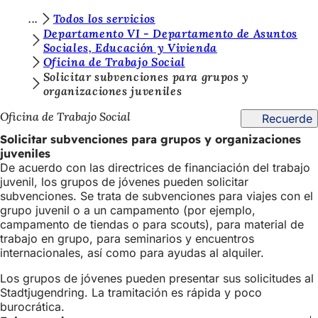
E
Todos los servicios
Saltar al contenido
Departamento VI - Departamento de Asuntos
s
Sociales, Educación y Vivienda
Oficina de Trabajo Social
t
Solicitar subvenciones para grupos y
á
organizaciones juveniles
s
Oficina de Trabajo Social
Recuerde
a
Solicitar subvenciones para grupos y organizaciones
q
juveniles
De acuerdo con las directrices de financiación del trabajo
u
juvenil, los grupos de jóvenes pueden solicitar
í
subvenciones. Se trata de subvenciones para viajes con el
grupo juvenil o a un campamento (por ejemplo,
:
campamento de tiendas o para scouts), para material de
trabajo en grupo, para seminarios y encuentros
internacionales, así como para ayudas al alquiler.
Los grupos de jóvenes pueden presentar sus solicitudes al
Stadtjugendring. La tramitación es rápida y poco
burocrática.