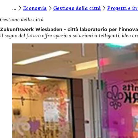
S
Economia
Gestione della città
Progetti e in
Vai al contenuto
i
Gestione della città
e
Zukunftswerk Wiesbaden - città laboratorio per l'innova
Il sogno del futuro offre spazio a soluzioni intelligenti, idee cr
t
e
q
u
i
: