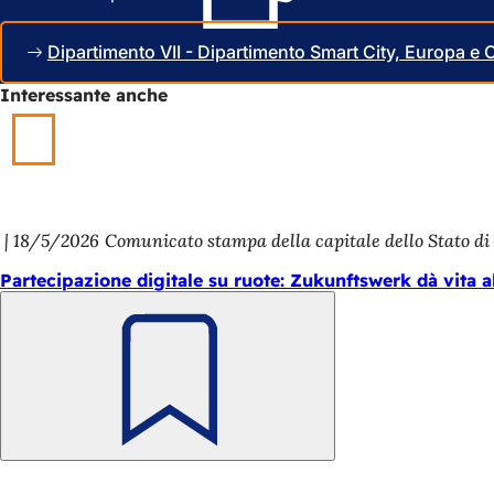
a
s
s
c
Dipartimento VII - Dipartimento Smart City, Europa e 
c
h
h
e
Interessante anche
e
d
d
a
a
)
)
18/5/2026
Comunicato stampa della capitale dello Stato d
Partecipazione digitale su ruote: Zukunftswerk dà vita all
Ricorda