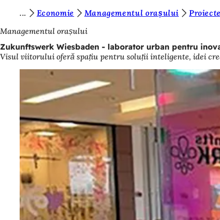
S
Economie
Managementul orașului
Proiecte
Salt la conținut
u
Managementul orașului
n
Zukunftswerk Wiesbaden - laborator urban pentru inova
Visul viitorului oferă spațiu pentru soluții inteligente, idei cr
t
e
ț
i
a
i
c
i
: