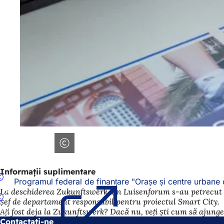
Informații suplimentare
Programul federal de finanțare "Orașe și centre urbane 
La deschiderea Zukunftswerk din Luisenforum s-au petrecut m
șef de departament responsabil pentru proiectul Smart City.
Ați fost deja la Zukunftswerk? Dacă nu, veți ști cum să ajunge
Contactați-ne