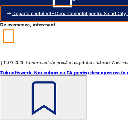
o
f
f
i
Departamentul VII - Departamentul pentru Smart City,
i
l
l
ă
De asemenea, interesant
ă
n
n
o
o
u
u
ă
ă
)
)
11.03.2026
Comunicat de presă al capitalei statului Wiesba
Zukunftswerk: Noi cuburi cu IA pentru descoperirea în 
Amintește-
ți