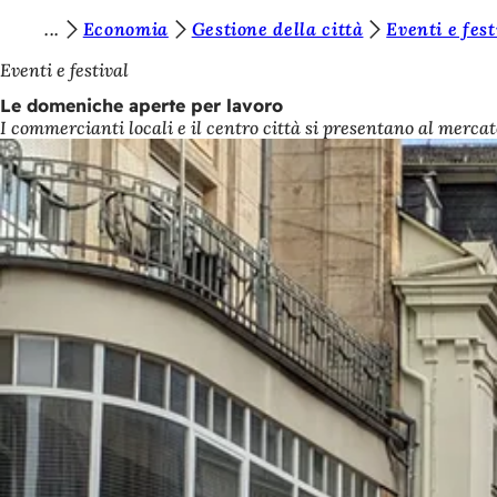
S
Economia
Gestione della città
Eventi e fest
Vai al contenuto
i
Eventi e festival
e
Le domeniche aperte per lavoro
I commercianti locali e il centro città si presentano al merc
t
e
q
u
i
: