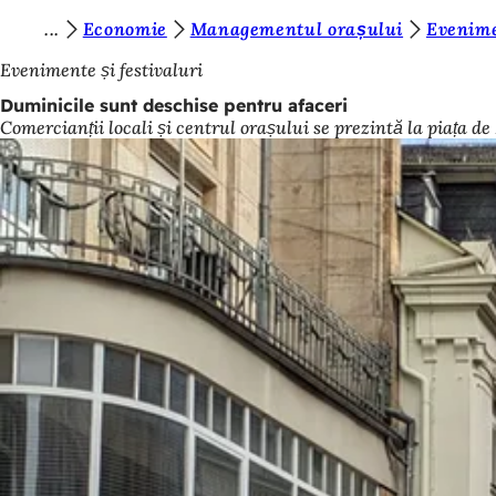
S
Economie
Managementul orașului
Evenime
Salt la conținut
u
Evenimente și festivaluri
n
Duminicile sunt deschise pentru afaceri
Comercianții locali și centrul orașului se prezintă la piața de
t
e
ț
i
a
i
c
i
: