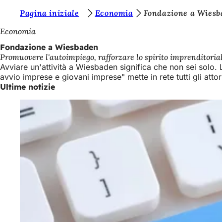
S
Pagina iniziale
Economia
Fondazione a Wies
Vai al contenuto
i
Economia
e
Fondazione a Wiesbaden
Promuovere l'autoimpiego, rafforzare lo spirito imprenditorial
t
Avviare un'attività a Wiesbaden significa che non sei solo. 
e
avvio imprese e giovani imprese" mette in rete tutti gli atto
Ultime notizie
q
u
i
: