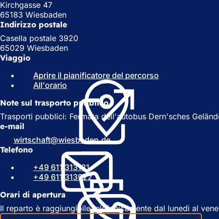
Kirchgasse 47
65183 Wiesbaden
Indirizzo postale
Casella postale 3920
65029 Wiesbaden
Viaggio
Aprire il pianificatore del percorso
(
All'orario
(
S
S
i
Note sul trasporto pubblico
i
a
a
p
Trasporti pubblici: Fermata dell'autobus Dern'sches Gelände, 
p
r
e-mail
r
e
wirtschaft
wiesbaden
de
e
i
Telefono
i
n
n
u
+49 611 313131
u
n
+49 611 313922
n
a
a
n
Orari di apertura
n
u
Il reparto è raggiungibile telefonicamente dal lunedì al ven
u
o