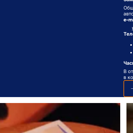
Общ
авто
e-m
Тел
Час
В о
в к