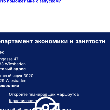
Кто поможет мне с запуском?
партамент экономики и занятости
ес
chgasse 47
83 Wiesbaden
товый адрес
товый ящик 3920
29 Wiesbaden
ешествие
Откройте планировщик маршрутов
(
О
К расписанию
(
т
О
к
етки об общественном транспорте