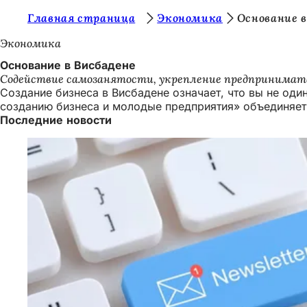
В
Главная страница
Экономика
Основание в
Перейти к содержимому
ы
Экономика
з
Основание в Висбадене
Содействие самозанятости, укрепление предпринимате
д
Создание бизнеса в Висбадене означает, что вы не од
е
созданию бизнеса и молодые предприятия» объединяет
Последние новости
с
ь
: