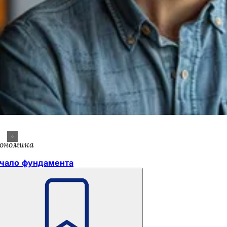
ономика
чало фундамента
Помните