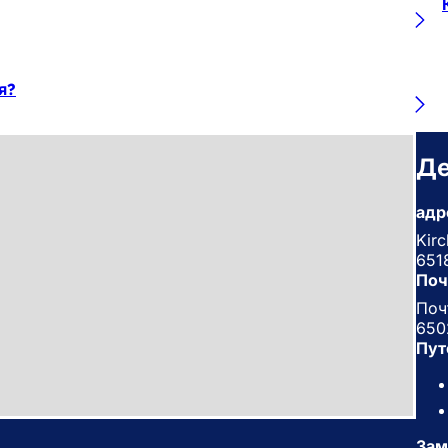
я?
Де
адр
Kir
651
Поч
Поч
650
Пут
Зам