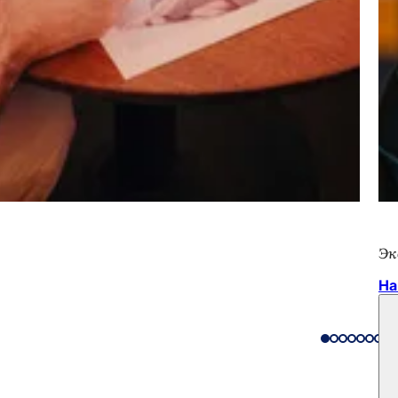
Эк
На