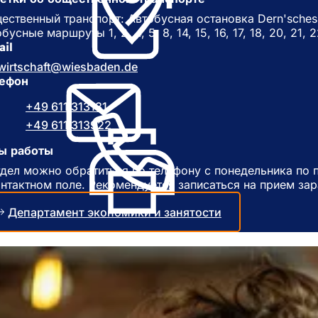
т
р
к
ественный транспорт: Автобусная остановка Dern'sches G
ы
р
бусные маршруты 1, 2, 4, 5, 8, 14, 15, 16, 17, 18, 20, 21, 2
в
ы
ail
а
в
wirtschaft
wiesbaden
de
е
а
ефон
т
е
с
т
+49 611 313131
я
с
в
+49 611 313922
я
н
в
ы работы
о
н
в
тдел можно обратиться по телефону с понедельника по п
о
о
онтактном поле. Рекомендуется записаться на прием зар
в
й
о
в
Департамент экономики и занятости
й
к
в
л
к
а
л
д
а
к
д
е
к
)
е