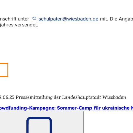
nschrift unter
schulpaten
wiesbaden
de
mit. Die Angab
jahres versendet.
8.06.25
Pressemitteilung der Landeshauptstadt Wiesbaden
owdfunding-Kampagne: Sommer-Camp für ukrainische K