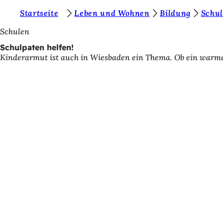
S
Startseite
Leben und Wohnen
Bildung
Schu
Inhalt anspringen
i
Schulen
e
Schulpaten helfen!
Kinderarmut ist auch in Wiesbaden ein Thema. Ob ein warmes 
b
e
f
i
n
d
e
n
s
i
c