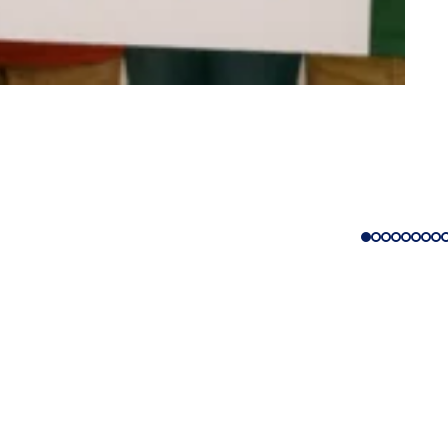
eistungen
ngs­kalender
ur Webseite