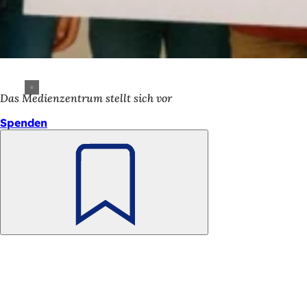
Das Medienzentrum stellt sich vor
Spenden
Merken
Fußbereich
Schnellzugriff
Alle Dienstl
Veranstaltu
Bürgerbüro
Feedback z