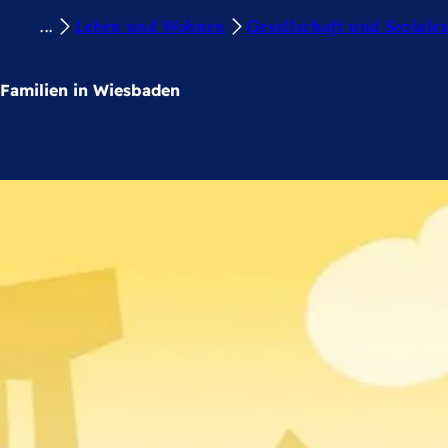
S
Leben und Wohnen
Gesellschaft und Soziale
Inhalt anspringen
i
e
Familien in Wiesbaden
b
e
f
i
n
d
e
n
s
i
c