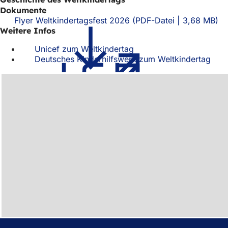
Dokumente
Flyer Weltkindertagsfest 2026
PDF
-Datei
3,68 MB
Weitere Infos
Unicef zum Weltkindertag
(Öffnet
Deutsches Kinderhilfswerk zum Weltkindertag
in
(Öff
einem
in
neuen
ein
Tab)
neu
Tab)