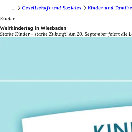
S
Gesellschaft und Soziales
Kinder und Famili
Inhalt anspringen
i
Kinder
e
Weltkindertag in Wiesbaden
Starke Kinder - starke Zukunft! Am 20. September feiert die
b
e
f
i
n
d
e
n
s
i
c