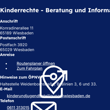
Kinderrechte - Beratung und Inform
Anschrift
Konradinerallee 11
65189 Wiesbaden
Postanschrift
Postfach 3920
65029 Wiesbaden
Anreise
Routenplaner öffnen
(
Zum Fahrplan
(
Ö
Ö
f
Hinweise zum ÖPNV
f
f
f
n
Haltestelle Weidenbornstraße, Buslinien 3, 6 und 33.
n
e
E-Mail
e
t
kinderundjugendbeteiligung
wiesbaden
de
t
i
Telefon
i
n
0611 313015
n
e