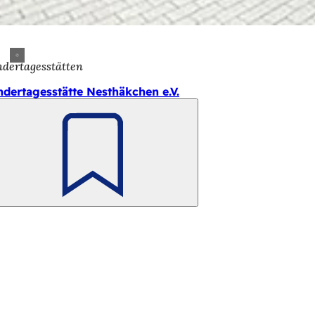
ndertagesstätten
ndertagesstätte Nesthäkchen e.V.
Merken