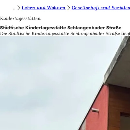
S
Leben und Wohnen
Gesellschaft und Soziale
Inhalt anspringen
i
Kindertagesstätten
e
Städtische Kindertagesstätte Schlangenbader Straße
Die Städtische Kindertagesstätte Schlangenbader Straße lieg
b
e
f
i
n
d
e
n
s
i
c