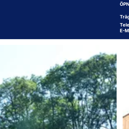
ÖP
Trä
Tel
E-M