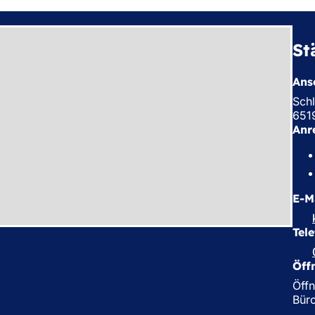
St
Ansc
Sch
651
Anr
E-M
Tel
Öff
Öffn
Büro