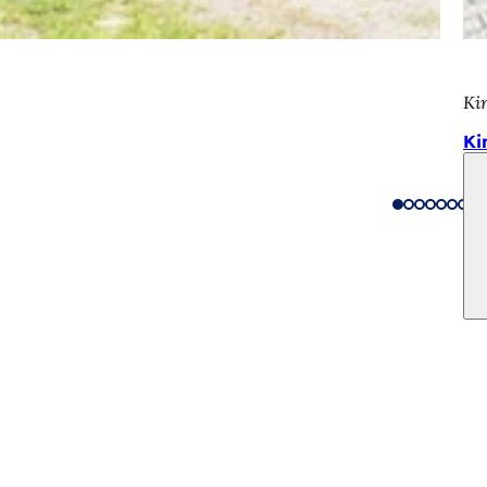
Ki
Ki
eistungen
ngs­kalender
ur Webseite