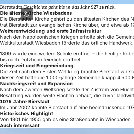
Bierstadts Geschichte geht bis in das Jahr 927 zurück.
Die älteste Kirche Wiesbadens
Die Bierstadter Kirche gehört zu den ältesten Kirchen des 
trat Bierstadt zur evangelischen Kirche über, und etwa ab 
Weiterentwicklung und erste Infrastruktur
Nach den Napoleonischen Kriegen erholte sich die Gemein
Weltkulturstadt Wiesbaden förderte das örtliche Handwerk. 
1899 wurde eine weitere Schule eröffnet – die heutige Rob
bis nach Dotzheim feierlich eröffnet.
Kriegszeit und Eingemeindung
Die Zeit nach dem Ersten Weltkrieg brachte Bierstadt wirt
dieser Zeit hatte die 1.000-jährige Gemeinde knapp 4.500 
Nachkriegszeit und Expansion
Nach dem Zweiten Weltkrieg setzte der Zustrom von Flüchtl
Besatzung wurden weite Flächen bebaut, die zuvor landwir
1075 Jahre Bierstadt
Im Jahr 2002 konnte Bierstadt auf eine beeindruckende 107
Historisches Highlight
Von 1901 bis 1955 gab es eine Straßenbahn in Wiesbaden: Sie
Auch interessant