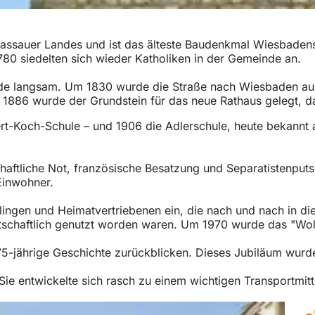
Nassauer Landes und ist das älteste Baudenkmal Wiesbadens.
1780 siedelten sich wieder Katholiken in der Gemeinde an.
de langsam. Um 1830 wurde die Straße nach Wiesbaden ausg
1886 wurde der Grundstein für das neue Rathaus gelegt, das
ert-Koch-Schule – und 1906 die Adlerschule, heute bekannt 
schaftliche Not, französische Besatzung und Separatistenpu
Einwohner.
ingen und Heimatvertriebenen ein, die nach und nach in di
tschaftlich genutzt worden waren. Um 1970 wurde das "Wolf
5-jährige Geschichte zurückblicken. Dieses Jubiläum wurde
 entwickelte sich rasch zu einem wichtigen Transportmittel 