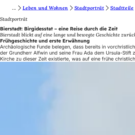
S
Leben und Wohnen
Stadtporträt
Stadtteile
Inhalt anspringen
i
Stadtporträt
e
Bierstadt: Birgidesstat – eine Reise durch die Zeit
Bierstadt blickt auf eine lange und bewegte Geschichte zurück,
b
Frühgeschichte und erste Erwähnung
e
Archäologische Funde belegen, dass bereits in vorchristli
der Grundherr Alfwin und seine Frau Ada dem Ursula-Stift z
f
Kirche zu dieser Zeit existierte, was auf eine frühe christli
i
n
d
e
n
s
i
c