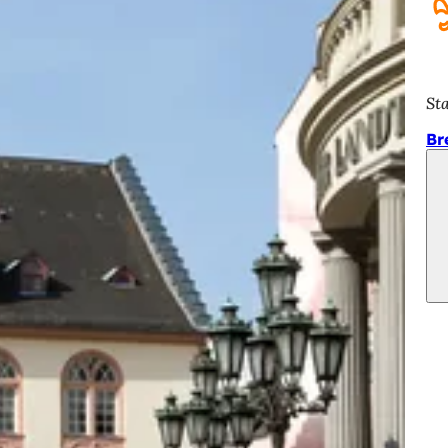
St
Br