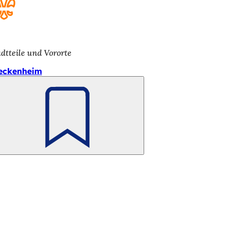
adtteile und Vororte
eckenheim
Merken